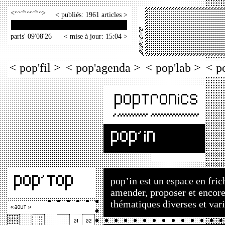
<
>
< publiés: 1961 articles >
paris' 09'08'26
< mise à jour: 15:04 >
< pop'fil >
< pop'agenda >
< pop'lab >
< p
pop’in est un espace en frich
amender, proposer et encore
thématiques diverses et vari