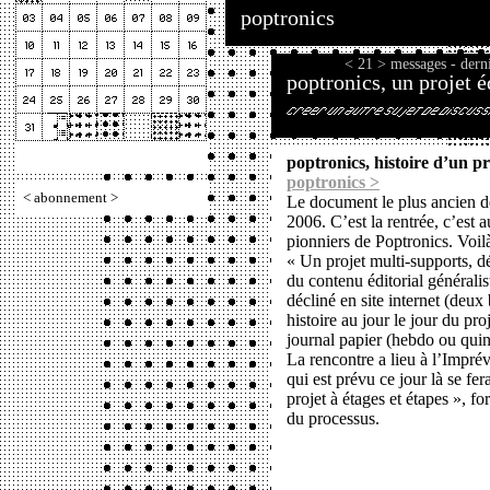
poptronics
< 21 > messages - dern
poptronics, un projet é
poptronics, histoire d’un pr
poptronics >
<
abonnement
>
Le document le plus ancien d
2006. C’est la rentrée, c’est 
pionniers de Poptronics. Voilà
« Un projet multi-supports, 
du contenu éditorial général
décliné en site internet (deu
histoire au jour le jour du proj
journal papier (hebdo ou quin
La rencontre a lieu à l’Imprév
qui est prévu ce jour là se fe
projet à étages et étapes », f
du processus.