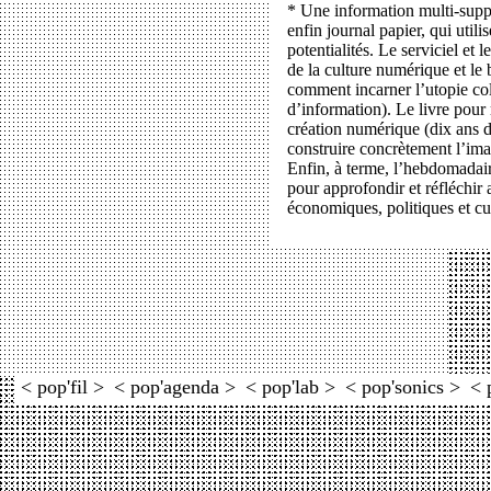
* Une information multi-suppor
enfin journal papier, qui util
potentialités. Le serviciel et 
de la culture numérique et le b
comment incarner l’utopie co
d’information). Le livre pour r
création numérique (dix ans dé
construire concrètement l’ima
Enfin, à terme, l’hebdomadair
pour approfondir et réfléchir 
économiques, politiques et cu
< pop'fil >
< pop'agenda >
< pop'lab >
< pop'sonics >
< 