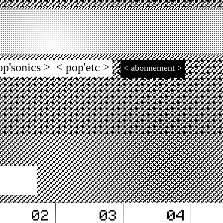
op'sonics >
< pop'etc >
< abonnement >