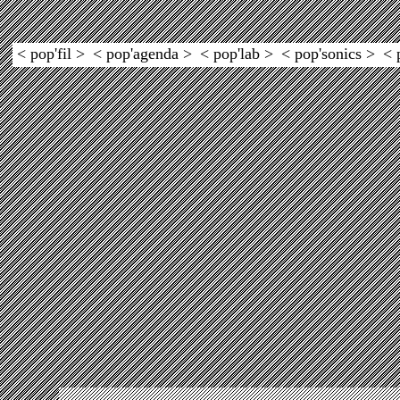
< pop'fil >
< pop'agenda >
< pop'lab >
< pop'sonics >
< 