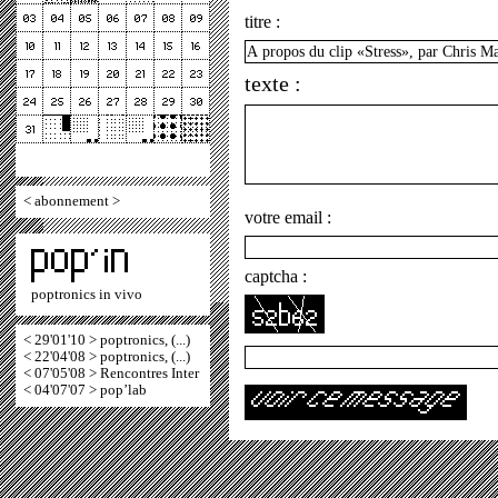
titre :
texte :
<
abonnement
>
votre email :
captcha :
poptronics in vivo
< 29'01'10 > poptronics, (...)
< 22'04'08 > poptronics, (...)
< 07'05'08 > Rencontres Inter
< 04'07'07 > pop’lab