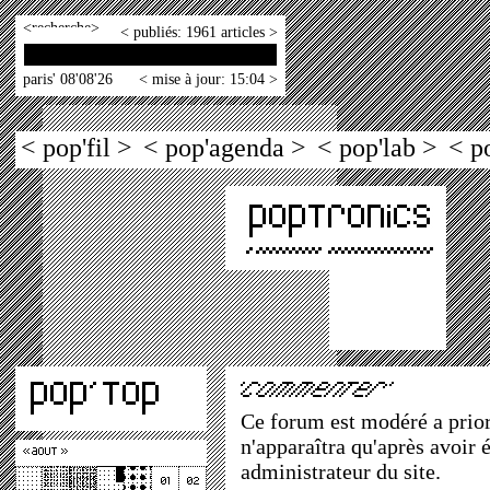
<
>
< publiés: 1961 articles >
paris' 08'08'26
< mise à jour: 15:04 >
< pop'fil >
< pop'agenda >
< pop'lab >
< p
Ce forum est modéré a priori
n'apparaîtra qu'après avoir 
administrateur du site.