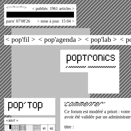
<
>
< publiés: 1961 articles >
paris' 07'08'26
< mise à jour: 15:04 >
< pop'fil >
< pop'agenda >
< pop'lab >
< p
Ce forum est modéré a priori : votre
avoir été validée par un administrate
titre :