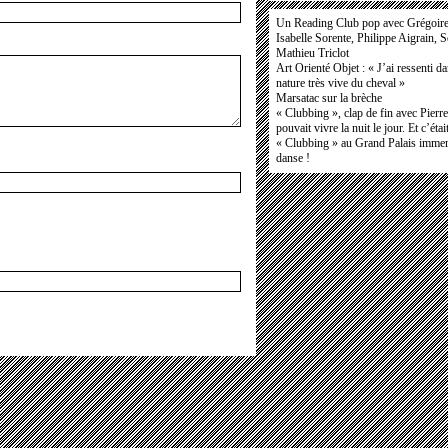
Un Reading Club pop avec Grégoir
Isabelle Sorente, Philippe Aigrain, 
Mathieu Triclot
Art Orienté Objet : « J’ai ressenti d
nature très vive du cheval »
Marsatac sur la brèche
« Clubbing », clap de fin avec Pierr
pouvait vivre la nuit le jour. Et c’étai
« Clubbing » au Grand Palais immers
danse !