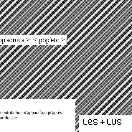
op'sonics >
< pop'etc >
 contribution n'apparaîtra qu'après
ur du site.