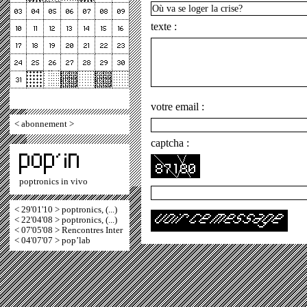
texte :
votre email :
<
abonnement
>
captcha :
poptronics in vivo
< 29'01'10 > poptronics, (...)
< 22'04'08 > poptronics, (...)
< 07'05'08 > Rencontres Inter
< 04'07'07 > pop’lab