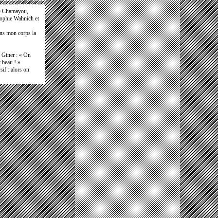
e Chamayou,
Sophie Wahnich et
ans mon corps la
e Giner : « On
t beau ! »
if : alors on