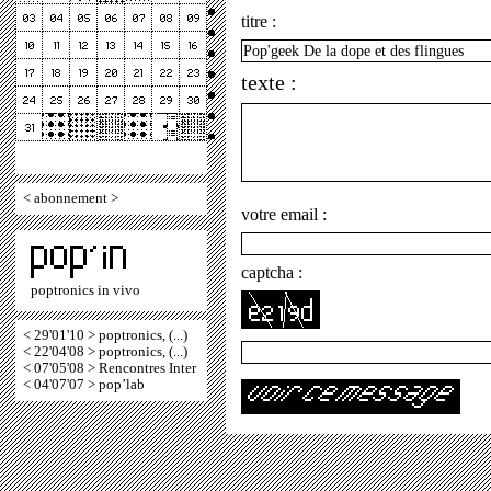
titre :
texte :
<
abonnement
>
votre email :
captcha :
poptronics in vivo
< 29'01'10 > poptronics, (...)
< 22'04'08 > poptronics, (...)
< 07'05'08 > Rencontres Inter
< 04'07'07 > pop’lab