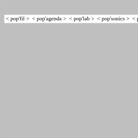
< pop'fil >
< pop'agenda >
< pop'lab >
< pop'sonics >
< 