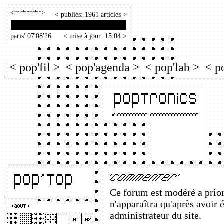
<
>
< publiés: 1961 articles >
paris' 07'08'26
< mise à jour: 15:04 >
< pop'fil >
< pop'agenda >
< pop'lab >
< p
Ce forum est modéré a priori
n'apparaîtra qu'après avoir 
administrateur du site.