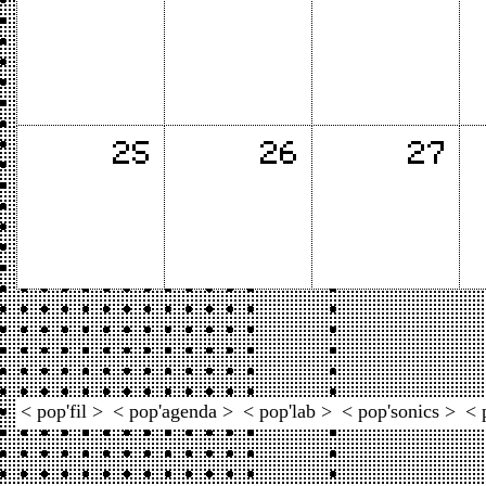
< pop'fil >
< pop'agenda >
< pop'lab >
< pop'sonics >
< 