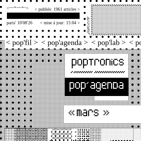
<
>
< publiés: 1961 articles >
paris' 10'08'26
< mise à jour: 15:04 >
< pop'fil >
< pop'agenda >
< pop'lab >
< p