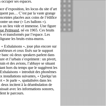
à occuper ses espaces.
e d’exposition, les locus du site d’art
uent pas… C’est par la vaste grange
nceintes placées aux coins de l’édifice
contre un mur (« Les ballons »).
ns un lieu vide et immense. Une figure
ue Petitgand
, né en 1965. Ces bruits
rés et transformés par l’espace. Les
iligrane les bruits extra-muros.
n, « Exhalaisons », joue plus encore sur
xtérieurs et ceux fixés sur le support
le banc où deux speakers parlent dans
ture et l’urbain s’expriment : un pivert,
ain et des avions, l’abbaye se situant
 tant hors du temps que le suggèrent les
« Exhalaisons » introduit des phonèmes
x installations suivantes, « Quelqu’un
et « Je parle », spatialisées dans les
es deux incitent à la déambulation de
aissait avec les informations sonores,
lent le parcours.