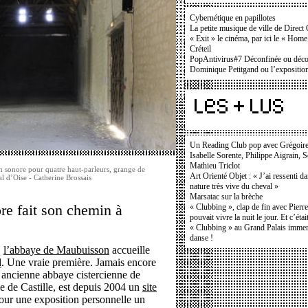
Cybernétique en papillotes
La petite musique de ville de Direc
« Exit » le cinéma, par ici le « Hom
Créteil
PopAntivirus#7 Déconfinée ou déconf
Dominique Petitgand ou l’exposition
Un Reading Club pop avec Grégoir
Isabelle Sorente, Philippe Aigrain, 
Mathieu Triclot
on sonore pour quatre haut-parleurs, grange de
Art Orienté Objet : « J’ai ressenti d
 d’Oise - Catherine Brossais
nature très vive du cheval »
Marsatac sur la brèche
ore fait son chemin à
« Clubbing », clap de fin avec Pierr
pouvait vivre la nuit le jour. Et c’étai
« Clubbing » au Grand Palais immers
danse !
,
l’abbaye de Maubuisson
accueille
d
. Une vraie première. Jamais encore
e ancienne abbaye cistercienne de
 de Castille, est depuis 2004 un
site
 pour une exposition personnelle un