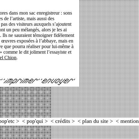
ores dans mon sac enregistreur : sons
 de l’artiste, mais aussi des
pas des visiteurs auxquels s’ajoutent
sont un peu mélangés, alors je les ai
e. Ils ne sauraient témoigner fidèlement
s œuvres exposées à l’abbaye, mais en
ve que pourra réaliser pour lui-même à
» comme le dit joliment l’essayiste et
el Chion
.
pop'etc >
< pop'qui >
< crédits >
< plan du site >
< mention