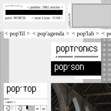
<
>
< publiés: 1961 articles >
paris' 06'08'26
< mise à jour: 15:04 >
< pop'fil >
< pop'agenda >
< pop'lab >
< p