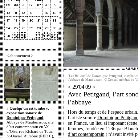
<
abonnement
>
"Les Ballons" de Dominique Petitgand, installati
l’abbaye de Maubuisson. © Conseil général du Val
< 29'04'09 >
Avec Petitgand, l’art son
l’abbaye
« Quelqu’un est tombé »,
Hors du temps et de l’espace urbain
exposition sonore de
l’artiste sonore
Dominique Petitgan
Dominique Petitgand
,
Abbaye de Maubuisson
, site
en France, un lieu si imposant (cett
d’art contemporain en Val-
femmes, fondée en 1236 par Blanche
d’Oise, rue Richard de Tour,
d’art contemporain,
) n’avait invité
St-Ouen-l’Aumône (RER C),