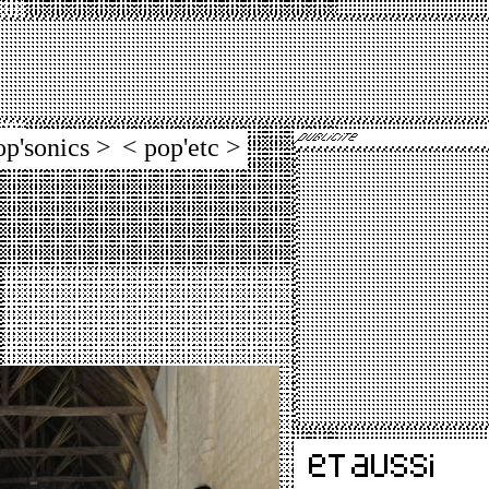
op'sonics >
< pop'etc >