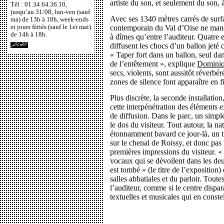
artiste du son, et seulement du son, 
Tél : 01.34.64.36.10,
jusqu’au 31/08, lun-ven (sauf
Avec ses 1340 mètres carrés de surfac
ma) de 13h à 18h, week-ends
et jours fériés (sauf le 1er mai)
contemporain du Val d’Oise ne manq
de 14h à 18h.
à dîmes qu’entre l’auditeur. Quatre e
diffusent les chocs d’un ballon jeté 
« Taper fort dans un ballon, seul da
de l’entêtement », explique
Dominiq
secs, violents, sont aussitôt réverbé
zones de silence font apparaître en f
Plus discrète, la seconde installatio
cette interpénétration des éléments e
de diffusion. Dans le parc, un simp
le dos du visiteur. Tout autour, la na
étonnamment bavard ce jour-là, un tr
sur le chenal de Roissy, et donc pas
premières impressions du visiteur. 
vocaux qui se dévoilent dans les deu
est tombé » (le titre de l’exposition) 
salles abbatiales et du parloir. Tout
l’auditeur, comme si le centre dispar
textuelles et musicales qui en constel