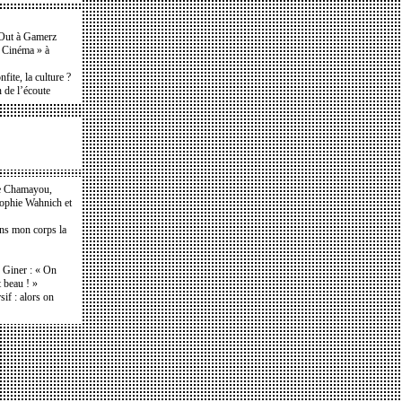
t Out à Gamerz
e Cinéma » à
ite, la culture ?
 de l’écoute
e Chamayou,
Sophie Wahnich et
ans mon corps la
e Giner : « On
t beau ! »
if : alors on