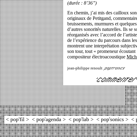
(durée : 8’36’’)
En chemin, j’ai mis des cailloux son
originaux de Petitgand, commentaires
bruissements, murmures et quelques 
d’autres sonorités naturelles. Ils se 
réorganisés avec l’accord de l’artist
de l’expérience du parcours dans le
montrent une interprétation subjecti
son tour, tout « promeneur écoutant 
compositeur électroacoustique
Mich
jean-philippe renoult
< pop'fil >
< pop'agenda >
< pop'lab >
< pop'sonics >
< 