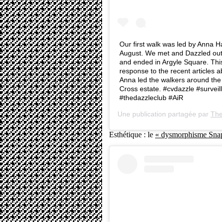
Our first walk was led by Anna 
August. We met and Dazzled outsi
and ended in Argyle Square. Thi
response to the recent articles ab
Anna led the walkers around the
Cross estate. #cvdazzle #surveil
#thedazzleclub #AiR
Une publication partagée par
The
Esthétique : le
« dysmorphisme Sna