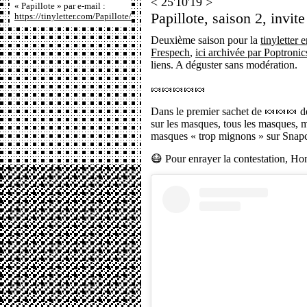
< 25'10'19 >
« Papillote » par e-mail :
Papillote, saison 2, invi
https://tinyletter.com/Papillote/
Deuxième saison pour la
tinyletter 
Frespech
,
ici archivée par Poptronic
liens. A déguster sans modération.
🍬🍬🍬🍬🍬
Dans le premier sachet de 🍬🍬🍬 de 
sur les masques, tous les masques, 
masques « trop mignons » sur Snapc
😷 Pour enrayer la contestation, 