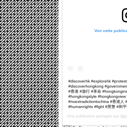
Voir cette publi
#discoverhk #explorehk #protes
#discoverhongkong #governm
#香港 #遊行 #革命 #hongkonginsta
#hongkongstyle #hongkongview
#noextradictiontochina #香港人 
#humanrights #fight #黑警 #
Une publication partagée par
Hon