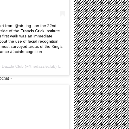
Hart from @air_ing_ on the 22nd
de of the Francis Crick Institute
s first walk was an immediate
out the use of facial recognition.
 most surveyed areas of the King’s
lance #facialrecognition
 Dazzle Club
(@thedazzleclub) le
10 Oct. 2019 à 1 :07 PDT
pchat »