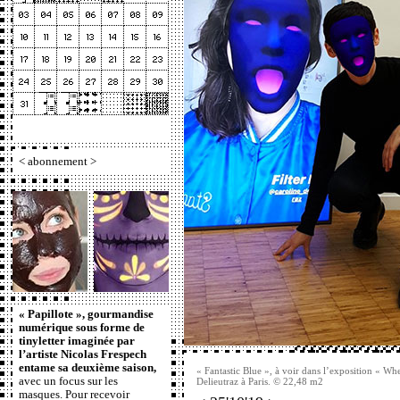
<
abonnement
>
« Papillote », gourmandise
numérique sous forme de
tinyletter imaginée par
l’artiste Nicolas Frespech
entame sa deuxième saison,
« Fantastic Blue », à voir dans l’exposition « 
avec un focus sur les
Delieutraz à Paris. © 22,48 m2
masques. Pour recevoir