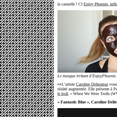
la cannelle ! Cf
Enjoy Phoenix, influ
Le masque irritant d’EnjoyPhoenix
🍬L’artiste
Caroline Delieutraz
vous 
réalité augmentée. Elle présente à P
le troll
, « When We Were Trolls (
« Fantastic Blue », Caroline Deli