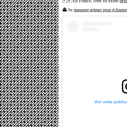
🇫🇷 En France, cette loi existe
déjà
👻 Se
masquer-grimer pour échapper 
Voir cette publi