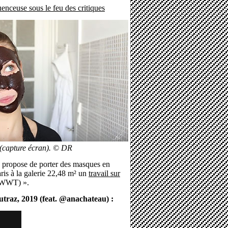
enceuse sous le feu des critiques
 (capture écran). © DR
propose de porter des masques en
aris à la galerie 22,48 m² un
travail sur
WWWT) ».
eutraz, 2019 (feat. @anachateau) :