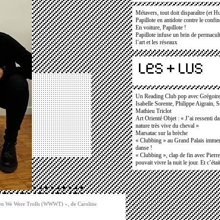
Métavers, tout doit disparaître (et H
Papillote en antidote contre le confi
En voiture, Papillote !
Papillote infuse un brin de permacult
l’art et les réseaux
Un Reading Club pop avec Grégoir
Isabelle Sorente, Philippe Aigrain, 
Mathieu Triclot
Art Orienté Objet : « J’ai ressenti d
nature très vive du cheval »
Marsatac sur la brèche
« Clubbing » au Grand Palais immers
danse !
« Clubbing », clap de fin avec Pierr
pouvait vivre la nuit le jour. Et c’étai
When We Were Trolls (WWWT) », de Caroline