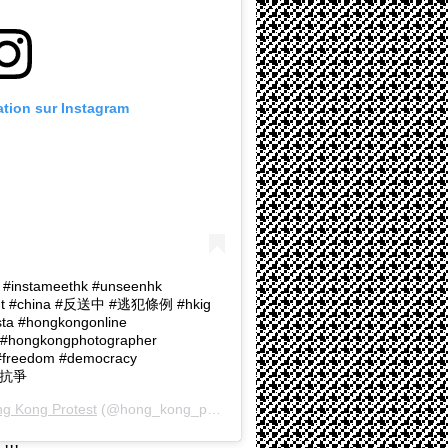
cation sur Instagram
t #instameethk #unseenhk
ent #china #反送中 #逃犯條例 #hkig
 #hongkongonline
 #hongkongphotographer
#freedom #democracy
和平抗爭
g Kong Protest
(@hong_kong_protest) le
21 Juin 2019 à 4 :20 PDT