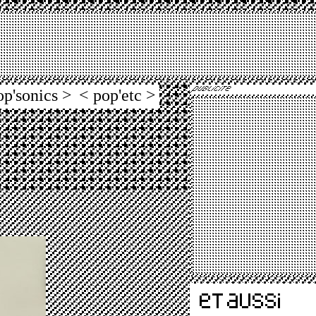
op'sonics >
< pop'etc >