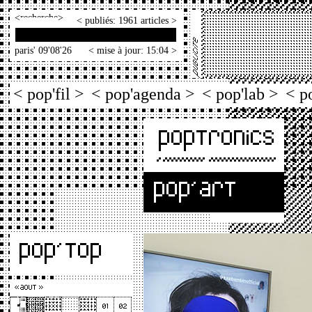
<
>
< publiés: 1961 articles >
paris' 09'08'26
< mise à jour: 15:04 >
< pop'fil >
< pop'agenda >
< pop'lab >
< p