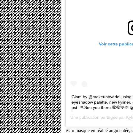
Voir cette publi
Glam by @makeupbyariel usin
eyeshadow palette, new kyliner,
pst !!!! See you there 🤑🤑💚🍉 
Une publication partagée par
Kyl
⚡Un masque en réalité augmentée, 