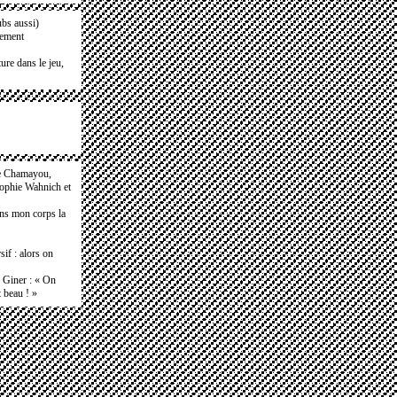
ubs aussi)
nement
ure dans le jeu,
e Chamayou,
Sophie Wahnich et
ans mon corps la
if : alors on
e Giner : « On
t beau ! »