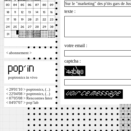
texte :
votre email :
<
abonnement
>
captcha :
poptronics in vivo
< 29'01'10 > poptronics, (...)
< 22'04'08 > poptronics, (...)
< 07'05'08 > Rencontres Inter
< 04'07'07 > pop’lab