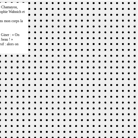
e Chamayou,
Sophie Wahnich et
ans mon corps la
e Giner : « On
t beau ! »
if : alors on