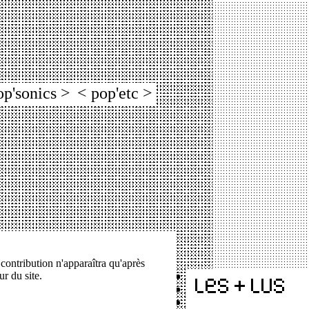
op'sonics >
< pop'etc >
 contribution n'apparaîtra qu'après
ur du site.