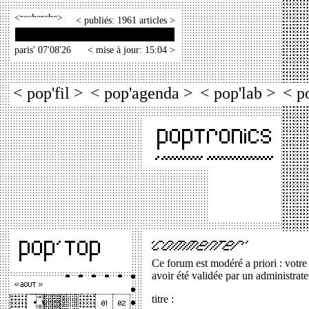
<
>
< publiés: 1961 articles >
paris' 07'08'26
< mise à jour: 15:04 >
< pop'fil >
< pop'agenda >
< pop'lab >
< p
Ce forum est modéré a priori : votre
avoir été validée par un administrate
titre :