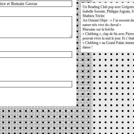
Un Reading Club pop avec Grégoir
Isabelle Sorente, Philippe Aigrain, 
Mathieu Triclot
Art Orienté Objet : « J’ai ressenti d
nature très vive du cheval »
Marsatac sur la brèche
« Clubbing », clap de fin avec Pierr
pouvait vivre la nuit le jour. Et c’étai
« Clubbing » au Grand Palais immers
danse !