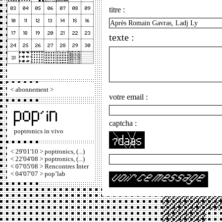
titre :
texte :
<
abonnement
>
votre email :
captcha :
poptronics in vivo
< 29'01'10 > poptronics, (...)
< 22'04'08 > poptronics, (...)
< 07'05'08 > Rencontres Inter
< 04'07'07 > pop’lab