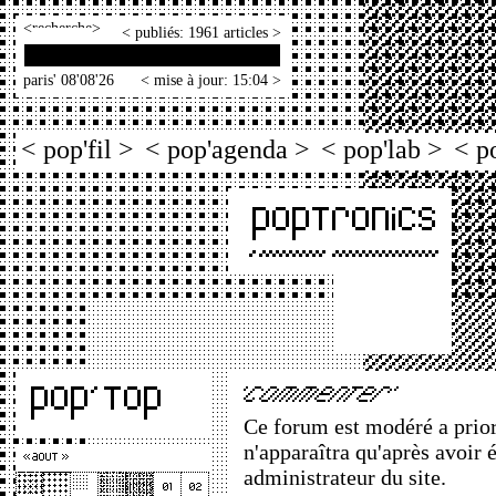
<
>
< publiés: 1961 articles >
paris' 08'08'26
< mise à jour: 15:04 >
< pop'fil >
< pop'agenda >
< pop'lab >
< p
Ce forum est modéré a priori
n'apparaîtra qu'après avoir 
administrateur du site.