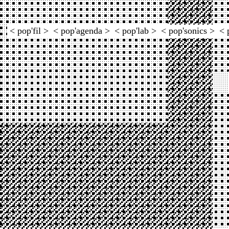
< pop'fil >
< pop'agenda >
< pop'lab >
< pop'sonics >
< 