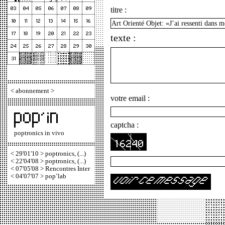
titre :
texte :
<
abonnement
>
votre email :
captcha :
poptronics in vivo
< 29'01'10 > poptronics, (...)
< 22'04'08 > poptronics, (...)
< 07'05'08 > Rencontres Inter
< 04'07'07 > pop’lab