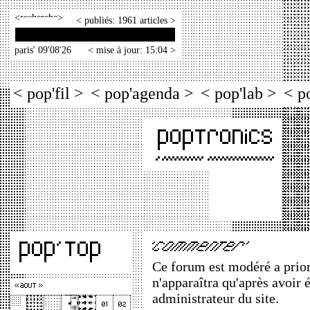
<
>
< publiés: 1961 articles >
paris' 09'08'26
< mise à jour: 15:04 >
< pop'fil >
< pop'agenda >
< pop'lab >
< p
Ce forum est modéré a priori
n'apparaîtra qu'après avoir 
administrateur du site.