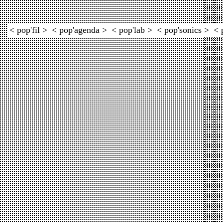
< pop'fil >
< pop'agenda >
< pop'lab >
< pop'sonics >
< 