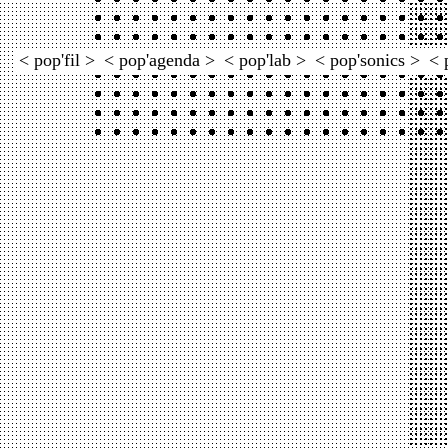
< pop'fil >
< pop'agenda >
< pop'lab >
< pop'sonics >
< 