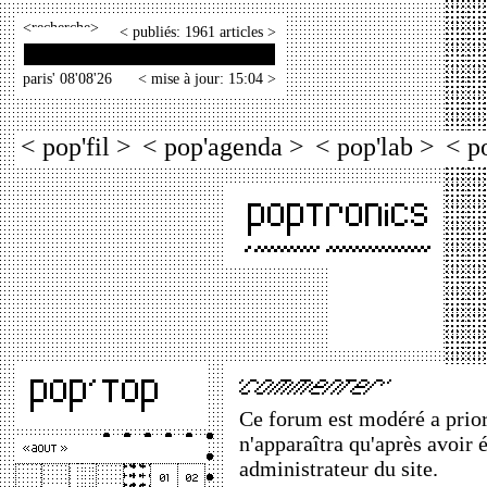
<
>
< publiés: 1961 articles >
paris' 08'08'26
< mise à jour: 15:04 >
< pop'fil >
< pop'agenda >
< pop'lab >
< p
Ce forum est modéré a priori
n'apparaîtra qu'après avoir 
administrateur du site.