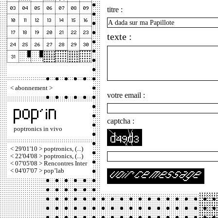
titre :
texte :
<
abonnement
>
votre email :
captcha :
poptronics in vivo
< 29'01'10 > poptronics, (...)
< 22'04'08 > poptronics, (...)
< 07'05'08 > Rencontres Inter
< 04'07'07 > pop’lab