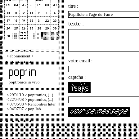
titre :
texte :
<
abonnement
>
votre email :
captcha :
poptronics in vivo
< 29'01'10 > poptronics, (...)
< 22'04'08 > poptronics, (...)
< 07'05'08 > Rencontres Inter
< 04'07'07 > pop’lab