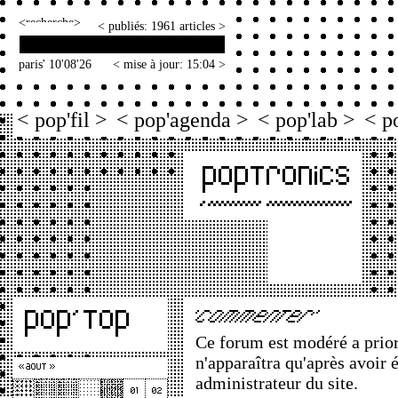
<
>
< publiés: 1961 articles >
paris' 10'08'26
< mise à jour: 15:04 >
< pop'fil >
< pop'agenda >
< pop'lab >
< p
Ce forum est modéré a priori
n'apparaîtra qu'après avoir 
administrateur du site.