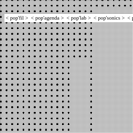
< pop'fil >
< pop'agenda >
< pop'lab >
< pop'sonics >
< 