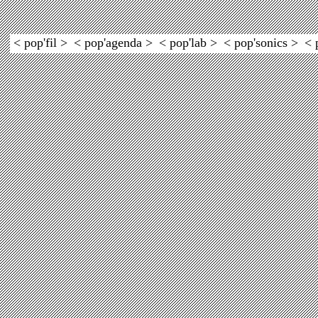
< pop'fil >
< pop'agenda >
< pop'lab >
< pop'sonics >
< 