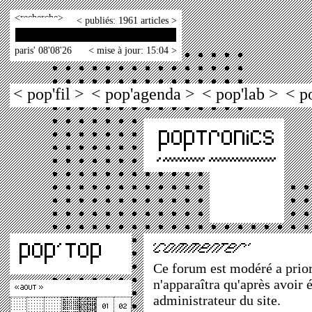
<
>
< publiés: 1961 articles >
paris' 08'08'26
< mise à jour: 15:04 >
< pop'fil >
< pop'agenda >
< pop'lab >
< p
Ce forum est modéré a priori
n'apparaîtra qu'après avoir 
administrateur du site.