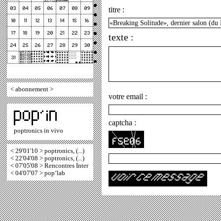
titre :
texte :
<
abonnement
>
votre email :
captcha :
poptronics in vivo
< 29'01'10 > poptronics, (...)
< 22'04'08 > poptronics, (...)
< 07'05'08 > Rencontres Inter
< 04'07'07 > pop’lab