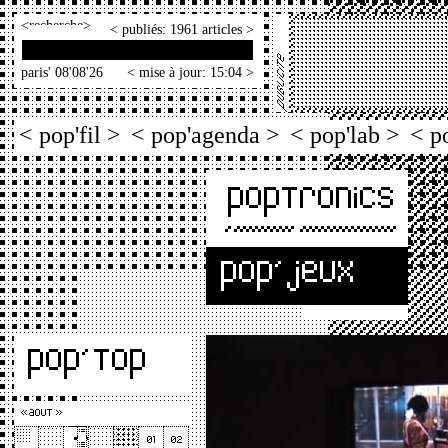
<
>
< publiés: 1961 articles >
paris' 08'08'26
< mise à jour: 15:04 >
< pop'fil >
< pop'agenda >
< pop'lab >
< p