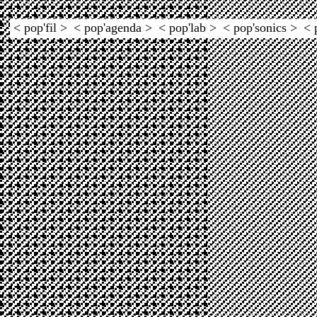
< pop'fil >
< pop'agenda >
< pop'lab >
< pop'sonics >
< 