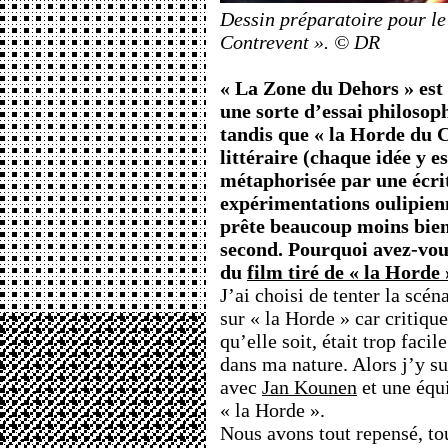
Dessin préparatoire pour le 
Contrevent ». © DR
« La Zone du Dehors » est u
une sorte d’essai philosop
tandis que « la Horde du 
littéraire (chaque idée y e
métaphorisée par une écrit
expérimentations oulipienn
prête beaucoup moins bien
second. Pourquoi avez-vous
du
film tiré de « la Horde 
J’ai choisi de tenter la scé
sur « la Horde » car critiqu
qu’elle soit, était trop facil
dans ma nature. Alors j’y sui
avec
Jan Kounen
et une équi
« la Horde ».
Nous avons tout repensé, to