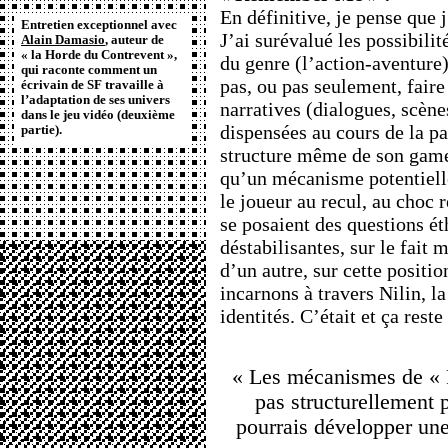
En définitive, je pense que 
Entretien exceptionnel avec
J’ai surévalué les possibilit
Alain Damasio
, auteur de
« la Horde du Contrevent »,
du genre (l’action-aventure)
qui raconte comment un
pas, ou pas seulement, faire
écrivain de SF travaille à
l’adaptation de ses univers
narratives (dialogues, scène
dans le jeu vidéo (deuxième
dispensées au cours de la pa
partie).
structure même de son gamep
qu’un mécanisme potentiell
le joueur au recul, au choc r
se posaient des questions ét
déstabilisantes, sur le fait
d’un autre, sur cette positi
incarnons à travers Nilin, l
identités. C’était et ça reste
« Les mécanismes de «
pas structurellement p
pourrais développer une