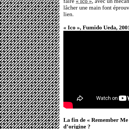
faire
« Ico »
, avec un mécan
lâcher une main font éprou
lien.
« Ico », Fumido Ueda, 2001
La fin de « Remember Me » 
d’origine ?