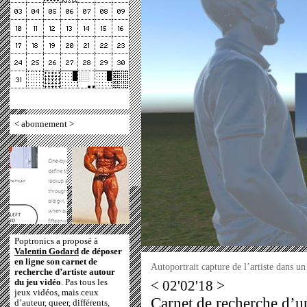
<
abonnement
>
Poptronics a proposé à
Valentin Godard
de déposer
en ligne son carnet de
Autoportrait capture de l’artiste dans u
recherche d’artiste autour
du jeu vidéo
. Pas tous les
< 02'02'18 >
jeux vidéos, mais ceux
Carnet de recherche d’un 
d’auteur, queer, différents,