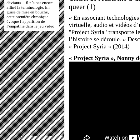
déviants… il n’a pas encore
queer (1)
affiné la terminologie. En
guise de mise en bouche,
« En associant technologies 
cette première chronique
évoque l’apparition de
virtuelle, audio et vidéos d
l’empathie dans le jeu vidéo.
"Project Syria" transporte le
l’histoire se déroule. » Des
« Project Syria »
(2014)
« Project Syria », Nonny d