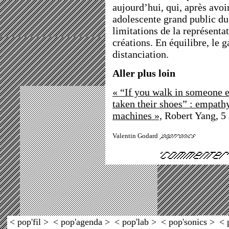
aujourd’hui, qui, après avoi
adolescente grand public du j
limitations de la représenta
créations. En équilibre, le 
distanciation.
Aller plus loin
« “If you walk in someone e
taken their shoes” : empath
machines »,
Robert Yang, 5 
Valentin Godard
< pop'fil >
< pop'agenda >
< pop'lab >
< pop'sonics >
< 