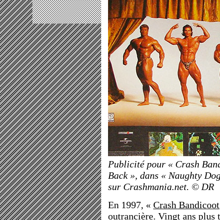
Publicité pour « Crash Band
Back », dans « Naughty Dog
sur Crashmania.net. © DR
En 1997, «
Crash Bandicoot
outrancière. Vingt ans plus