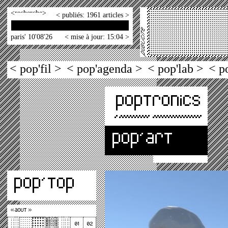
<
>
< publiés: 1961 articles >
paris' 10'08'26
< mise à jour: 15:04 >
< pop'fil >
< pop'agenda >
< pop'lab >
< p