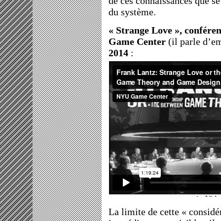
de ces connaissances que s
du système.
« Strange Love », confére
Game Center
(il parle d’e
2014
:
La limite de cette « considé