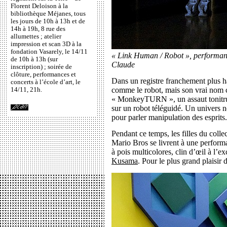
Florent Deloison à la
bibliothèque Méjanes, tous
les jours de 10h à 13h et de
14h à 19h, 8 rue des
allumettes ; atelier
impression et scan 3D à la
fondation Vasarely, le 14/11
« Link Human / Robot », performa
de 10h à 13h (sur
Claude
inscription) ; soirée de
clôture, performances et
Dans un registre franchement plus ha
concerts à l’école d’art, le
comme le robot, mais son vrai nom 
14/11, 21h.
« MonkeyTURN », un assaut tonitru
sur un robot téléguidé. Un univers n
pour parler manipulation des esprits.
Pendant ce temps, les filles du colle
Mario Bros se livrent à une performa
à pois multicolores, clin d’œil à l’ex
Kusama
. Pour le plus grand plaisir