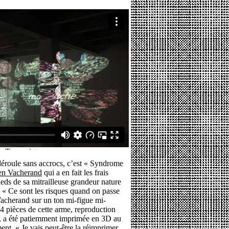
 déroule sans accrocs, c’est « Syndrome
en Vacherand
qui a en fait les frais
ieds de sa mitrailleuse grandeur nature
« Ce sont les risques quand on passe
 Vacherand sur un ton mi-figue mi-
4 pièces de cette arme, reproduction
 », a été patiemment imprimée en 3D au
nt. « Je vais peut-être la réimprimer,