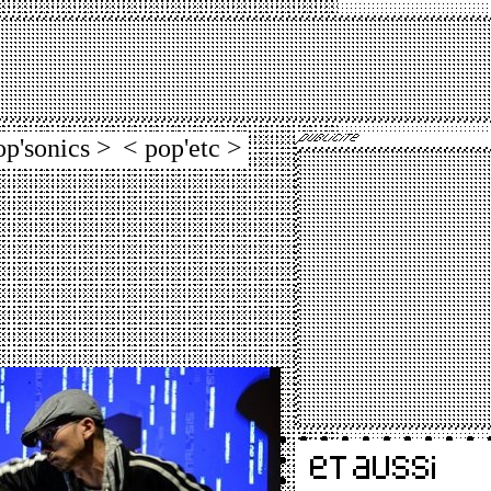
op'sonics >
< pop'etc >