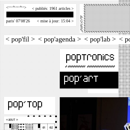
<
>
< publiés: 1961 articles >
paris' 07'08'26
< mise à jour: 15:04 >
< pop'fil >
< pop'agenda >
< pop'lab >
< p