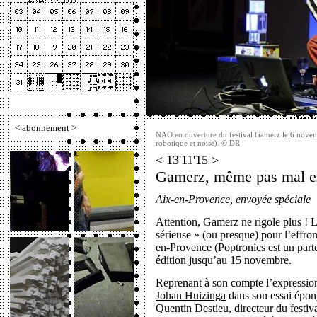
<
abonnement
>
NAO en ouverture du festival Gamerz le 6 novembr
robotique et noise). © DR
< 13'11'15 >
Gamerz, même pas mal 
Aix-en-Provence, envoyée spéciale
Attention, Gamerz ne rigole plus ! 
sérieuse » (ou presque) pour l’effron
en-Provence (Poptronics est un parte
édition jusqu’au 15 novembre
.
Reprenant à son compte l’expressi
Johan Huizinga
dans son essai épony
Quentin Destieu, directeur du festiva