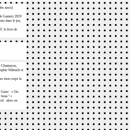
ubs aussi)
s de Gamerz 2019
ure dans le jeu,
 le livre de
e Chamayou,
Sophie Wahnich et
ans mon corps la
e Giner : « On
t beau ! »
if : alors on