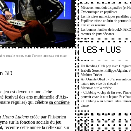
Métavers, tout doit disparaître (et H
Cybernétique en papillotes
Les histoires numériques parallèle
Papillote infuse un brin de permacult
l’art et les réseaux
Les bonnes feuilles de BookNIAROF,
recettes de jeux déviants
e (pas le robot, mais l’artiste japonais qui mixe
Un Reading Club pop avec Grégoir
Isabelle Sorente, Philippe Aigrain, 
en 3D
Mathieu Triclot
Art Orienté Objet : « J’ai ressenti d
nature très vive du cheval »
Marsatac sur la brèche
Le jeu est devenu « une tâche
« Clubbing », clap de fin avec Pierr
té festival des arts multimédia d’Aix-
pouvait vivre la nuit le jour. Et c’étai
« Clubbing » au Grand Palais immers
naire régulier) qui célèbre
sa onzième
danse !
on
Homo Ludens
créée par l’historien
me sur la fonction sociale du jeu,
l, recentre cette année la réflexion sur