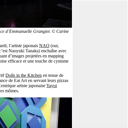
nce d’Emmanuelle Grangier. © Carine
rdi, l’artiste japonais
NAO
(oui,
c’est Naoyuki Tanaka) enchaîne avec
ant d’images projetées en mapping
oise efficace et une touche de cynisme
ctif
Dolls in the Kitchen
en tenue de
nce de Eat Art en servant leurs pizzas
centrique artiste japonaise
Yayoi
 des mômes.