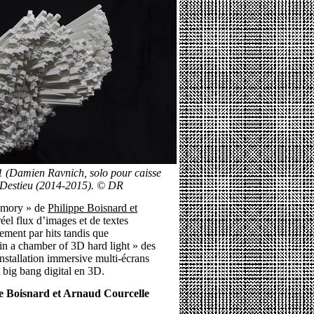
1 (Damien Ravnich, solo pour caisse
ul Destieu (2014-2015). © DR
emory » de
Philippe Boisnard et
el flux d’images et de textes
sement par hits tandis que
in a chamber of 3D hard light » des
stallation immersive multi-écrans
e big bang digital en 3D.
 Boisnard et Arnaud Courcelle