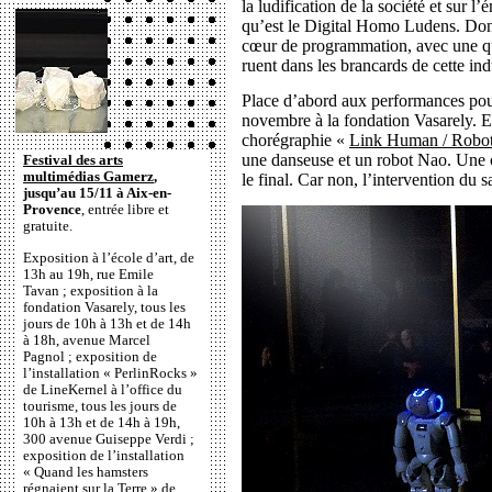
la ludification de la société et sur 
qu’est le Digital Homo Ludens. Donc
cœur de programmation, avec une qua
ruent dans les brancards de cette in
Place d’abord aux performances pour
novembre à la fondation Vasarely. 
chorégraphie «
Link Human / Robo
une danseuse et un robot Nao. Une c
Festival des arts
multimédias Gamerz
,
le final. Car non, l’intervention du s
jusqu’au 15/11 à Aix-en-
Provence
, entrée libre et
gratuite.
Exposition à l’école d’art, de
13h au 19h, rue Emile
Tavan ; exposition à la
fondation Vasarely, tous les
jours de 10h à 13h et de 14h
à 18h, avenue Marcel
Pagnol ; exposition de
l’installation « PerlinRocks »
de LineKernel à l’office du
tourisme, tous les jours de
10h à 13h et de 14h à 19h,
300 avenue Guiseppe Verdi ;
exposition de l’installation
« Quand les hamsters
régnaient sur la Terre » de