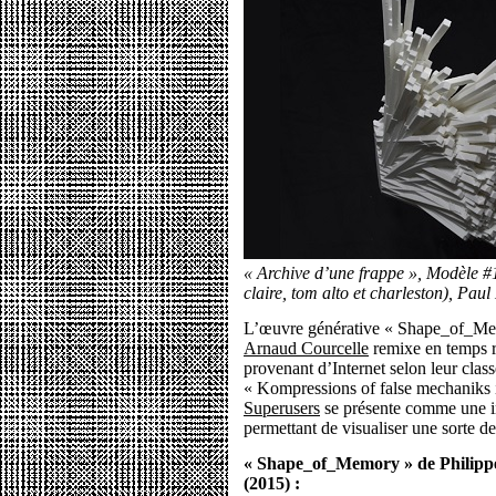
« Archive d’une frappe », Modèle #
claire, tom alto et charleston), Pa
L’œuvre générative « Shape_of_M
Arnaud Courcelle
remixe en temps ré
provenant d’Internet selon leur clas
« Kompressions of false mechaniks 
Superusers
se présente comme une in
permettant de visualiser une sorte d
« Shape_of_Memory » de Philippe
(2015) :