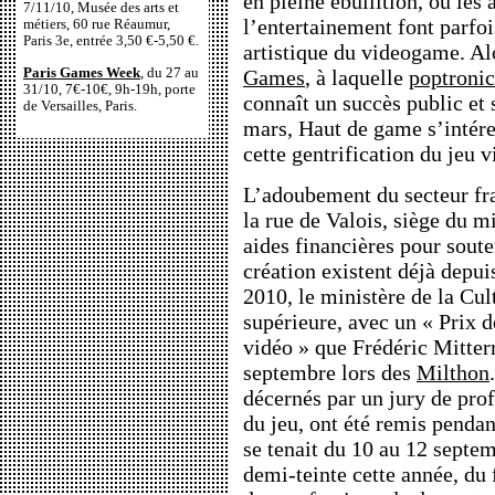
en pleine ébullition, où les 
7/11/10, Musée des arts et
l’entertainement font parfois
métiers, 60 rue Réaumur,
Paris 3e, entrée 3,50 €-5,50 €.
artistique du videogame. Al
Paris Games Week
, du 27 au
Games
, à laquelle
poptronic
31/10, 7€-10€, 9h-19h, porte
connaît un succès public et
de Versailles, Paris.
mars, Haut de game s’intére
cette gentrification du jeu v
L’adoubement du secteur fra
la rue de Valois, siège du m
aides financières pour souten
création existent déjà depui
2010, le ministère de la Cult
supérieure, avec un « Prix d
vidéo » que Frédéric Mitter
septembre lors des
Milthon
décernés par un jury de prof
du jeu, ont été remis pendan
se tenait du 10 au 12 septem
demi-teinte cette année, du 