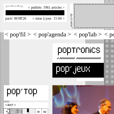
<
>
< publiés: 1961 articles >
paris' 06'08'26
< mise à jour: 15:04 >
< pop'fil >
< pop'agenda >
< pop'lab >
< p