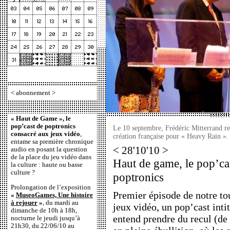
<
abonnement
>
« Haut de Game », le
pop’cast de poptronics
Le 10 septembre, Frédéric Mitterrand re
consacré aux jeux vidéo
,
création française pour « Heavy Rain 
entame sa première chronique
< 28'10'10 >
audio en posant la question
de la place du jeu vidéo dans
Haut de game, le pop’ca
la culture : haute ou basse
culture ?
poptronics
Prolongation de l’exposition
Premier épisode de notre to
«
MuseoGames, Une histoire
à rejouer
»
, du mardi au
jeux vidéo, un pop’cast inti
dimanche de 10h à 18h,
entend prendre du recul (de 
nocturne le jeudi jusqu’à
21h30, du 22/06/10 au