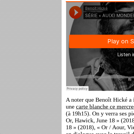
A noter que Benoît Hické a 
une
carte blanche ce mercred
(à 19h15). On y verra ses pi
Or, Hawick, June 18 » (2018
18 » (2018), « Or / Aour, Vi