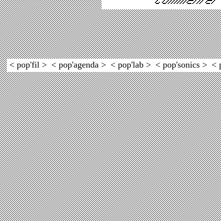
< pop'fil >
< pop'agenda >
< pop'lab >
< pop'sonics >
< 