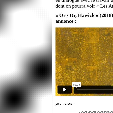
en dialogue avec le travail 
dont on pourra voir
« Les A
« Or / Or, Hawick » (2018
annonce :