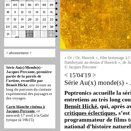
<
abonnement
>
« Or / Or, Hawick », film hommage à l’
flamboyant au-dessus d’Hawick », de Jac
© Jacques Perconte
Série Au(x) Monde(s) -
Jacques Perconte, première
< 15'04'19 >
partie de la parole de
l’artiste, recueillie par
Série Au(x) monde(s) - 
Benoît Hické
, une écoute au
long du parcours du cinéaste
Poptronics accueille la sér
expérimental des paysages et
des voyages.
entretiens au très long cou
Benoît Hické
, qui, après 
Carte blanche cinéma à
Jacques Perconte
, ce
critiques éclectiques
, s’es
mercredi 17 avril à la Gaîté
programmateur de films t
lyrique (à 19h15).
national d’histoire naturel