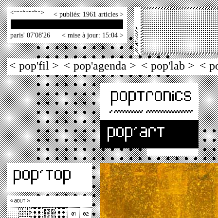
<
>
< publiés: 1961 articles >
paris' 07'08'26
< mise à jour: 15:04 >
< pop'fil >
< pop'agenda >
< pop'lab >
< p