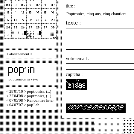
titre :
texte :
<
abonnement
>
votre email :
captcha :
poptronics in vivo
< 29'01'10 > poptronics, (...)
< 22'04'08 > poptronics, (...)
< 07'05'08 > Rencontres Inter
< 04'07'07 > pop’lab