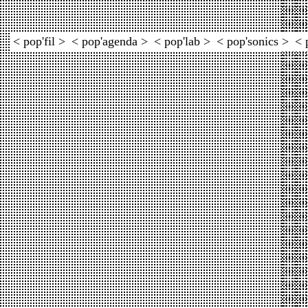
< pop'fil >
< pop'agenda >
< pop'lab >
< pop'sonics >
< 