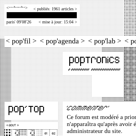
<
>
< publiés: 1961 articles >
paris' 09'08'26
< mise à jour: 15:04 >
< pop'fil >
< pop'agenda >
< pop'lab >
< p
Ce forum est modéré a priori
n'apparaîtra qu'après avoir 
administrateur du site.