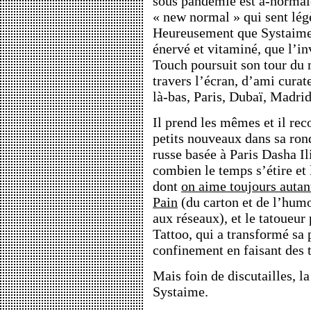
sous pandémie est a-normale
« new normal » qui sent lég
Heureusement que Systaime
énervé et vitaminé, que l’i
Touch poursuit son tour du
travers l’écran, d’ami curate
là-bas, Paris, Dubaï, Madr
Il prend les mêmes et il re
petits nouveaux dans sa rond
russe basée à Paris Dasha Ili
combien le temps s’étire et 
dont
on aime toujours autan
Pain
(du carton et de l’hum
aux réseaux), et le tatoueu
Tattoo, qui a transformé sa 
confinement en faisant des 
Mais foin de discutailles, l
Systaime.