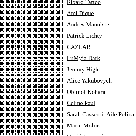
Rixard Tattoo
Ami Bique
Andres Manniste
Patrick Lichty
CAZLAB
LuMyia Dark
Jeremy Hight
Alice Yakubovych
Oblinof Kohara
Celine Paul
Sarah Cassenti
–
Aile Polina
Marie Molins