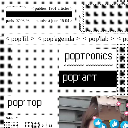
<
>
< publiés: 1961 articles >
paris' 07'08'26
< mise à jour: 15:04 >
< pop'fil >
< pop'agenda >
< pop'lab >
< p