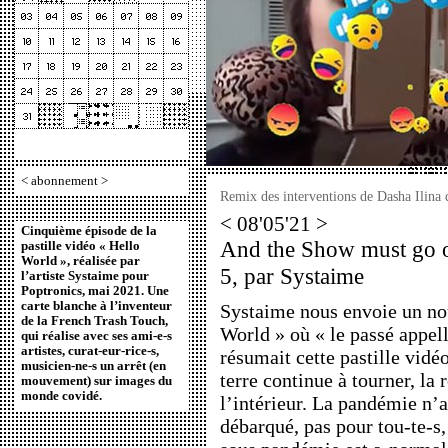
<
abonnement
>
Remix des interventions de Dasha Ilina
< 08'05'21 >
Cinquième épisode de la
And the Show must go o
pastille vidéo « Hello
World », réalisée par
5, par Systaime
l’artiste Systaime pour
Poptronics, mai 2021. Une
carte blanche à l’inventeur
Systaime nous envoie un no
de la French Trash Touch,
World » où « le passé appell
qui réalise avec ses ami-e-s
artistes, curat-eur-rice-s,
résumait cette pastille vid
musicien-ne-s un arrêt (en
terre continue à tourner, la 
mouvement) sur images du
monde covidé.
l’intérieur. La pandémie n’a
débarqué, pas pour tou-te-s,