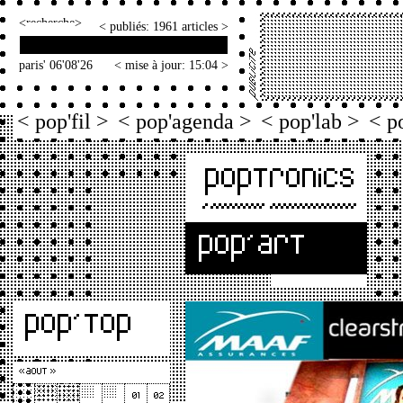
<
>
< publiés: 1961 articles >
paris' 06'08'26
< mise à jour: 15:04 >
< pop'fil >
< pop'agenda >
< pop'lab >
< p