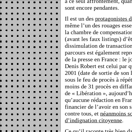
à ce seul affrontement, qua
sont encore pendantes.
Il est un des
protagonistes d
même l’un des rouages essen
la chambre de compensatio
(avant les faux listings) d’
dissimulation de transactio
parcours est également repré
de la presse en France : le j
Denis Robert est celui par q
2001 (date de sortie de son l
sous le feu de procès à répé
moins de 31 procès en diffa
de « Libération », aujourd’
qu’aucune rédaction en Fran
financier de l’avoir en son s
contre tous, et
néanmoins s
d’indignation citoyenne
.
Ce qu’il raconte très bien d