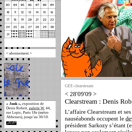
<
abonnement
>
GEE-clearstream
< 28'09'09 >
Clearstream : Denis Robe
« Junk »,
exposition de
Denis Robert,
galerie W
, 44,
L’affaire Clearstream et ses
rue Lepic, Paris 18e (métro
Abbesses), jusqu’au 30/10.
nauséabonds occupent le
de
président Sarkozy s’étant (e