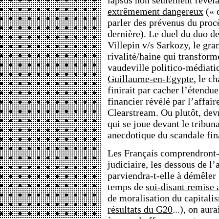
lapsus non seulement révéla
extrêmement dangereux
(« c
parler des prévenus du proc
dernière). Le duel du duo de
Villepin v/s Sarkozy, le gran
rivalité/haine qui transfor
vaudeville politico-médiat
Guillaume-en-Egypte
, le c
finirait par cacher l’étendu
financier révélé par l’affair
Clearstream. Ou plutôt, devra
qui se joue devant le tribuna
anecdotique du scandale fin
Les Français comprendront-il
judiciaire, les dessous de l’
parviendra-t-elle à démêler 
temps de
soi-disant remise 
de moralisation du capitali
résultats du G20
...), on aur