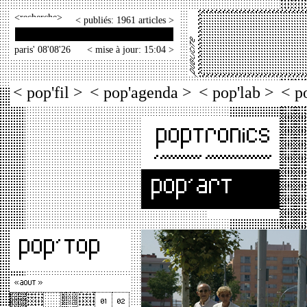
<
>
< publiés: 1961 articles >
paris' 08'08'26
< mise à jour: 15:04 >
< pop'fil >
< pop'agenda >
< pop'lab >
< p