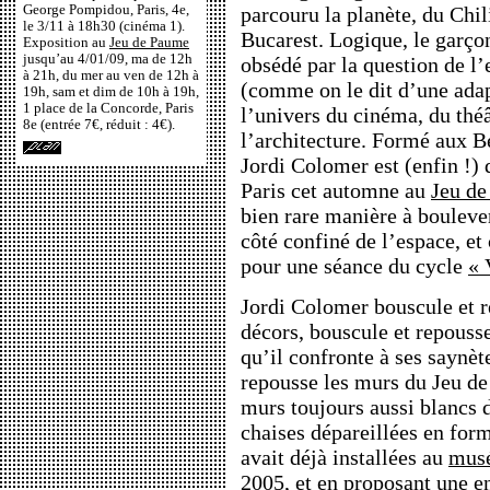
George Pompidou, Paris, 4e,
parcouru la planète, du Chil
le 3/11 à 18h30 (cinéma 1).
Bucarest. Logique, le garço
Exposition au
Jeu de Paume
jusqu’au 4/01/09, ma de 12h
obsédé par la question de l’e
à 21h, du mer au ven de 12h à
(comme on le dit d’une adap
19h, sam et dim de 10h à 19h,
1 place de la Concorde, Paris
l’univers du cinéma, du théâ
8e (entrée 7€, réduit : 4€).
l’architecture. Formé aux Be
Jordi Colomer est (enfin !)
Paris cet automne au
Jeu d
bien rare manière à bouleve
côté confiné de l’espace, et
pour une séance du cycle
« 
Jordi Colomer bouscule et r
décors, bouscule et repousse
qu’il confronte à ses saynète
repousse les murs du Jeu de
murs toujours aussi blancs 
chaises dépareillées en form
avait déjà installées au
musé
2005, et en proposant une en