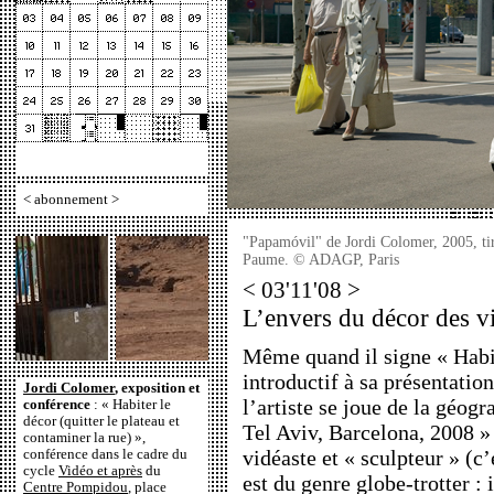
<
abonnement
>
"Papamóvil" de Jordi Colomer, 2005, ti
Paume. © ADAGP, Paris
< 03'11'08 >
L’envers du décor des vi
Même quand il signe « Habit
introductif à sa présentatio
Jordi Colomer
, exposition et
l’artiste se joue de la géogr
conférence
: « Habiter le
décor (quitter le plateau et
Tel Aviv, Barcelona, 2008 »
contaminer la rue) »,
vidéaste et « sculpteur » (c’e
conférence dans le cadre du
cycle
Vidéo et après
du
est du genre globe-trotter : 
Centre Pompidou
, place