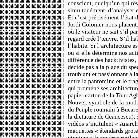
conscient, quelqu’un qui rêv
simultanément, d’analyser ce
Et c’est précisément l’état 
Jordi Colomer nous placent.
où le visiteur ne sait s’il pa
regard crée l’œuvre. S’il hab
l’habite. Si l’architecture e
ou si elle détermine nos act
différence des hacktivistes,
décide pas à la place du spec
troublant et passionnant à l
entre la pantomine et le tra
qui promène ses architectur
papier carton de la Tour Ag
Nouvel, symbole de la moder
du Peuple roumain à Bucare
la dictature de Ceaucescu), 
vidéos s’intitulent
« Anarch
maquettes « étendards grote
utopiques, bannières rutilan