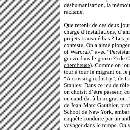
déshumanisation, la mémoire
racisme.
Que retenir de ces deux jou
chargé d’installations, d’an
projets transmédias ? Les pr
conteste. On a aimé plonger
of Warcraft” avec
“Persista
gonzo dans le gonzo ?) de
C
chercheuse)
. Comme on joue
tour à tour le migrant ou le 
“A crossing industry”
, de C
Stanley. Dans ce jeu de rôle
on choisit d’être passeur, c
ou candidat à la migration.
de Jean-Marc Gauthier, prof 
School de New York, embarq
enquête conduite par un an
voyager dans le temps. On y