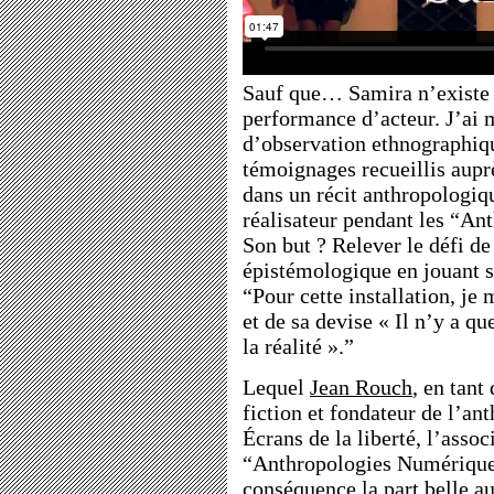
Sauf que… Samira n’existe p
performance d’acteur. J’ai m
d’observation ethnographiq
témoignages recueillis aupr
dans un récit anthropologiq
réalisateur pendant les “An
Son but ? Relever le défi de
épistémologique en jouant su
“Pour cette installation, je
et de sa devise « Il n’y a qu
la réalité ».”
Lequel
Jean Rouch
, en tant
fiction et fondateur de l’ant
Écrans de la liberté, l’assoc
“Anthropologies Numérique
conséquence la part belle a