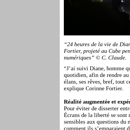
“24 heures de la vie de Dia
Fortier, projeté au Cube pe
numériques” © C. Claude.
“J’ai suivi Diane, homme q
quotidien, afin de rendre au 
élans, ses rêves, bref, tout 
explique Corinne Fortier.
Réalité augmentée et expé
Pour éviter de disserter entr
Écrans de la liberté se sont 
sensibles aux questions du
comment ils s’emparaient de