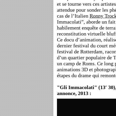
et se tourne vers ces artist
attendue pour sonder les ph
cas de l’Italien
Ronny Trock
Immacolati”, aborde un fait
habilement enquête de terrai
reconstitution virtuelle bluf
Ce docu d’animation, réalis
dernier festival du court m
festival de Rotterdam, raco
d’un quartier populaire de T
un camp de Roms. Ce long 
animations 3D et photograph
étapes du drame qui remont
"Gli Immacolati" (13′ 30)
annonce, 2013 :