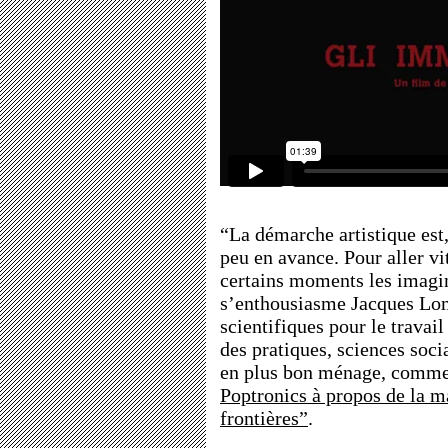
“La démarche artistique est,
peu en avance. Pour aller vi
certains moments les imagin
s’enthousiasme Jacques Lom
scientifiques pour le travai
des pratiques, sciences soci
en plus bon ménage, comme 
Poptronics à propos de la m
frontières”
.