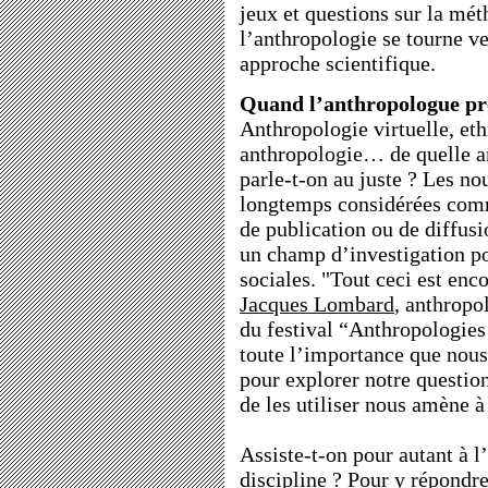
jeux et questions sur la m
l’anthropologie se tourne ve
approche scientifique.
Quand l’anthropologue pr
Anthropologie virtuelle, et
anthropologie… de quelle 
parle-t-on au juste ? Les no
longtemps considérées comme
de publication ou de diffusi
un champ d’investigation po
sociales. "Tout ceci est enco
Jacques Lombard
, anthrop
du festival “Anthropologie
toute l’importance que nous
pour explorer notre question
de les utiliser nous amène à
Assiste-t-on pour autant à 
discipline ? Pour y répondre