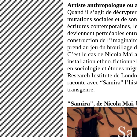
Artiste anthropologue ou 
Quand il s’agit de décrypter 
mutations sociales et de so
écritures contemporaines, le
deviennent perméables entre
construction de l’imaginair
prend au jeu du brouillage d
C’est le cas de Nicola Mai 
installation ethno-fictionne
en sociologie et études mig
Research Institute de Londre
raconte avec “Samira” l’his
transgenre.
"Samira", de Nicola Mai, 