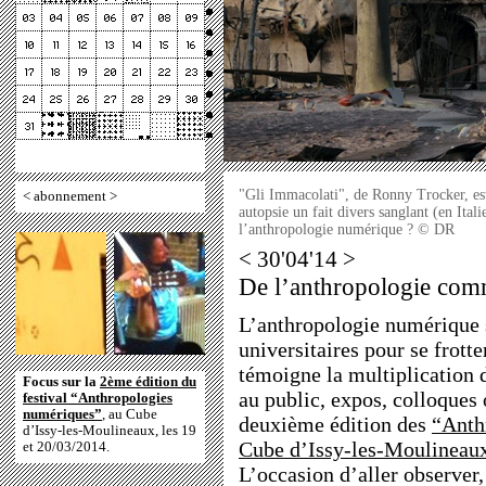
"Gli Immacolati", de Ronny Trocker, es
<
abonnement
>
autopsie un fait divers sanglant (en Ita
l’anthropologie numérique ? © DR
< 30'04'14 >
De l’anthropologie com
L’anthropologie numérique 
universitaires pour se frotte
témoigne la multiplication 
Focus sur la
2ème édition du
au public, expos, colloques 
festival “Anthropologies
numériques”
, au Cube
deuxième édition des
“Anth
d’Issy-les-Moulineaux, les 19
Cube d’Issy-les-Moulineaux 
et 20/03/2014.
L’occasion d’aller observer,