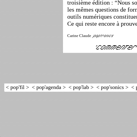
troisième édition : “Nous 
les mêmes questions de form
outils numériques constituen
Ce qui reste encore à prouve
Carine Claude
< pop'fil >
< pop'agenda >
< pop'lab >
< pop'sonics >
< 