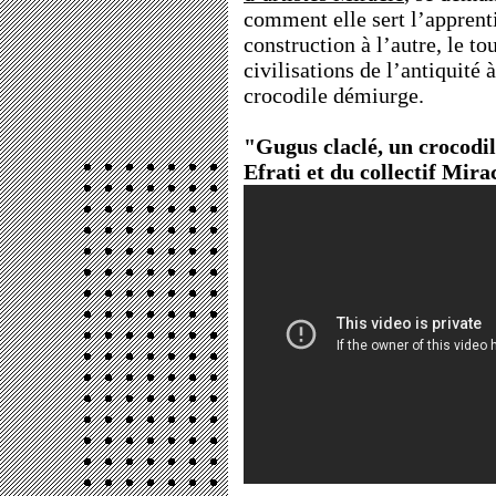
comment elle sert l’apprenti
construction à l’autre, le t
civilisations de l’antiquité 
crocodile démiurge.
"Gugus claclé, un crocodi
Efrati et du collectif Mirac