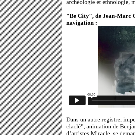
archéologie et ethnologie, 
"Be City", de Jean-Marc G
navigation :
Dans un autre registre, imp
claclé”, animation de Benja
d’artistes Miracle
, se deman