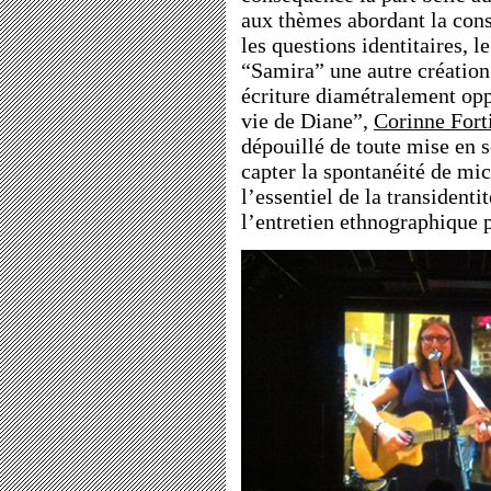
aux thèmes abordant la cons
les questions identitaires, l
“Samira” une autre création
écriture diamétralement opp
vie de Diane”,
Corinne Fort
dépouillé de toute mise en 
capter la spontanéité de mic
l’essentiel de la transidenti
l’entretien ethnographique p