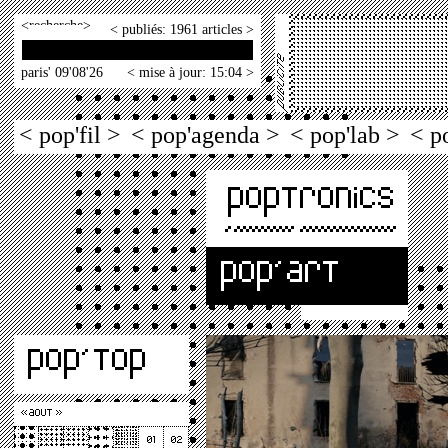
<
>
< publiés: 1961 articles >
paris' 09'08'26
< mise à jour: 15:04 >
< pop'fil >
< pop'agenda >
< pop'lab >
< p