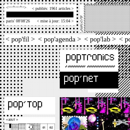
<
>
< publiés: 1961 articles >
paris' 08'08'26
< mise à jour: 15:04 >
< pop'fil >
< pop'agenda >
< pop'lab >
< p