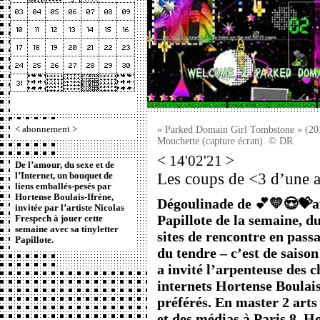
<
abonnement
>
« Parked Domain Girl Tombstone » (201
Mouchette (capture écran). © DR
< 14'02'21 >
De l’amour, du sexe et de
Les coups de <3 d’une a
l’Internet, un bouquet de
liens emballés-pesés par
Hortense Boulais-Ifrène,
Dégoulinade de 💕💛😍💝
invitée par l’artiste Nicolas
Papillote de la semaine, d
Frespech à jouer cette
semaine avec sa tinyletter
sites de rencontre en pass
Papillote.
du tendre – c’est de saison
a invité l’arpenteuse des 
internets Hortense Boulais-
préférés. En master 2 arts 
et des médias à Paris 8, Ho