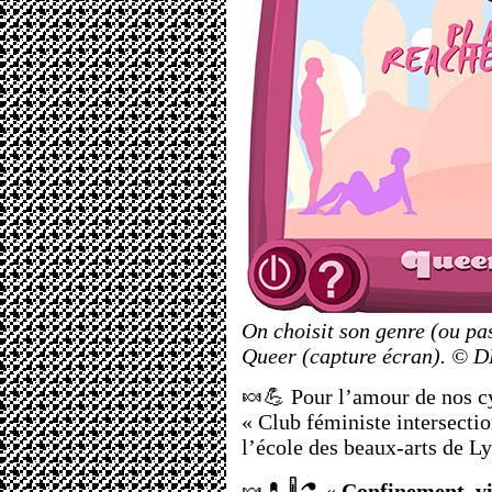
On choisit son genre (ou pas
Queer (capture écran). © 
🍬💪 Pour l’amour de nos cy
« Club féministe intersecti
l’école des beaux-arts de L
🍬💊🌡️⚗️
«
Confinement, vi