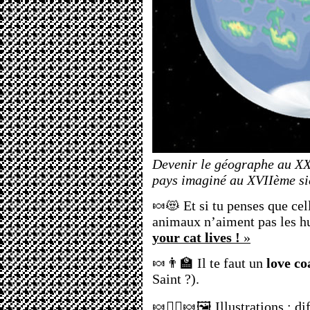
Devenir le géographe au XXI
pays imaginé au XVIIème si
🍬😻 Et si tu penses que cel
animaux n’aiment pas les h
your cat lives !
»
🍬👨‍🏫 Il te faut un
love co
Saint ?).
🍬❤️‍🔥🍬🖼️ Illustrations : d