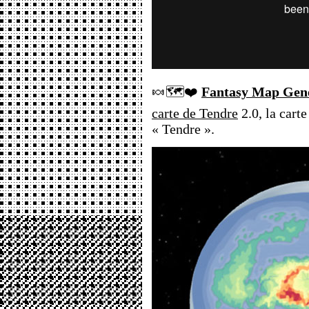
🍬🗺️❤️
Fantasy Map Gen
carte de Tendre
2.0, la cart
« Tendre ».