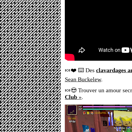
🍬❤️ ⌨️ Des
clavardages 
Sean Buckelew
.
🍬😍 Trouver un amour secre
Club
»
.