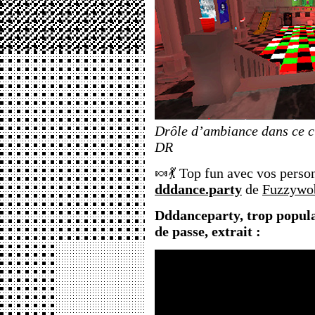
Drôle d’ambiance dans ce c
DR
🍬💃 Top fun avec vos person
dddance.party
de
Fuzzywo
Dddanceparty, trop populai
de passe, extrait :