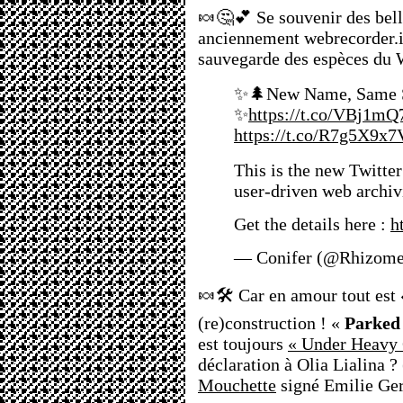
🍬🤔💕 Se souvenir des bell
anciennement webrecorder.io
sauvegarde des espèces du 
✨🌲New Name, Same S
✨
https://t.co/VBj1m
https://t.co/R7g5X9x7
This is the new Twitte
user-driven web archiv
Get the details here :
h
— Conifer (@Rhizome
🍬🛠 Car en amour tout est «
(re)construction ! «
Parked
est toujours
« Under Heavy 
déclaration à Olia Lialina ?
Mouchette
signé Emilie Ger