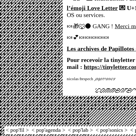
l’émoji Love Letter
💌 U+
OS ou services.
🍬🎁🐺🌑 GANG !
Merci m
🍬💕🍬🍬🍬🍬🍬
Les archives de Papillotes
Pour recevoir la tinyletter
mail :
https://tinyletter.c
nicolas frespech
< pop'fil >
< pop'agenda >
< pop'lab >
< pop'sonics >
< 