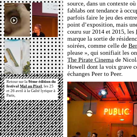
source, dans un contexte où
fablabs ont tendance à occu
parfois faire le jeu des entr
point d’exposition, mais un
couru sur 2014 et 2015, les
marque la sortie de résiden
soirées, comme celle de
Be
please », qui sonifiait les o
The Pirate Cinema
de Nicol
Howell dont la voix grave c
échanges Peer to Peer.
Retour sur la
9ème édition du
festival
Mal au Pixel
, les 25
et 26 avril à la Gaîté lyrique à
Paris,