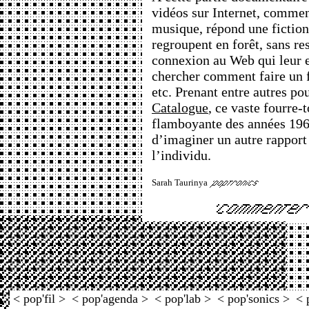
vidéos sur Internet, commen
musique, répond une fiction 
regroupent en forêt, sans re
connexion au Web qui leur e
chercher comment faire un f
etc. Prenant entre autres po
Catalogue
, ce vaste fourre-
flamboyante des années 1960
d’imaginer un autre rapport 
l’individu.
Sarah Taurinya
< pop'fil >
< pop'agenda >
< pop'lab >
< pop'sonics >
< 