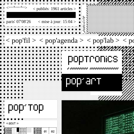
<
>
< publiés: 1961 articles >
paris' 07'08'26
< mise à jour: 15:04 >
< pop'fil >
< pop'agenda >
< pop'lab >
< p