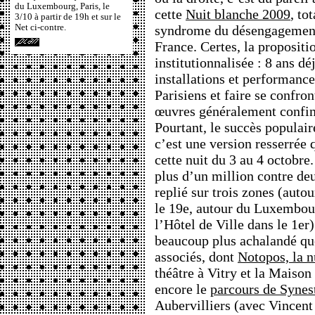
du Luxembourg, Paris, le
cette
Nuit blanche 2009
, to
3/10 à partir de 19h et sur le
Net ci-contre.
syndrome du désengagement 
France. Certes, la propositi
institutionnalisée : 8 ans d
installations et performances
Parisiens et faire se confron
œuvres généralement confin
Pourtant, le succès populair
c’est une version resserrée 
cette nuit du 3 au 4 octobre
plus d’un million contre de
replié sur trois zones (aut
le 19e, autour du Luxembour
l’Hôtel de Ville dans le 1er)
beaucoup plus achalandé que
associés, dont
Notopos, la n
théâtre à Vitry et la Maison 
encore le
parcours de Synes
Aubervilliers (avec Vincent