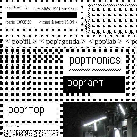
<
>
< publiés: 1961 articles >
paris' 10'08'26
< mise à jour: 15:04 >
< pop'fil >
< pop'agenda >
< pop'lab >
< p