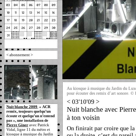
<
abonnement
>
Au kiosque à musique du Jardin du Lux
pour écouter des remix d’art sonore. © 
< 03'10'09 >
Nuit blanche 2009
,
« ACR
Nuit blanche avec Pierre 
remix, toujours quelqu’un
à ton voisin
écoute et quelqu’un n’entend
pas », une installation de
Pierre Giner
avec Patrick
On finirait par croire que la
Vidal, ligne 11 du métro et
ou la droite, c’est du pare
kiosque à musique du Jardin