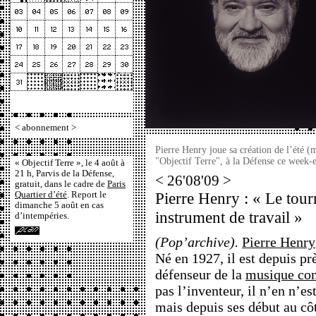
<
abonnement
>
Pierre Henry joue sa création de l’été (
"Objectif Terre", à la Défense ce week
« Objectif Terre », le 4 août à
21 h, Parvis de la Défense,
< 26'08'09 >
gratuit, dans le cadre de
Paris
Pierre Henry : « Le tou
Quartier d’été
. Report le
dimanche 5 août en cas
instrument de travail »
d’intempéries.
(Pop’archive).
Pierre Henry
Né en 1927, il est depuis pr
défenseur de la
musique con
pas l’inventeur, il n’en n’es
mais depuis ses début au cô