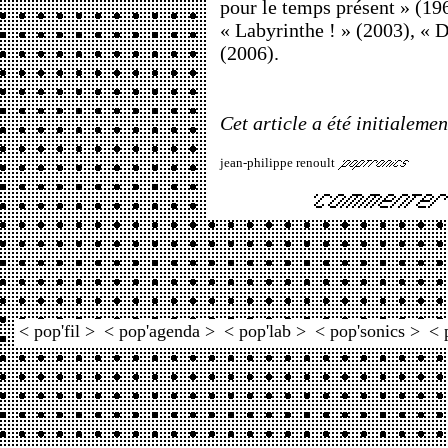
pour le temps présent » (19
« Labyrinthe ! » (2003), « 
(2006).
Cet article a été initialemen
jean-philippe renoult
< pop'fil >
< pop'agenda >
< pop'lab >
< pop'sonics >
< 