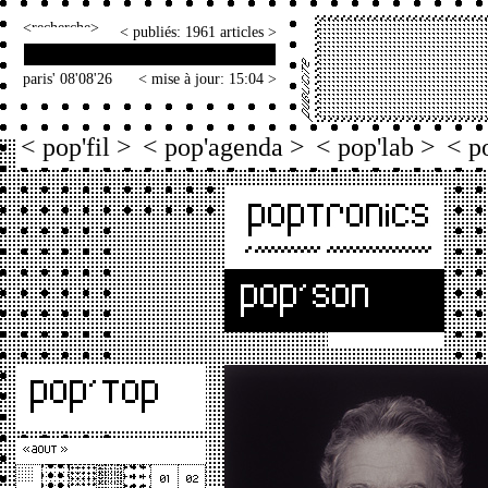
<
>
< publiés: 1961 articles >
paris' 08'08'26
< mise à jour: 15:04 >
< pop'fil >
< pop'agenda >
< pop'lab >
< p