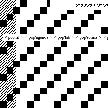
< pop'fil >
< pop'agenda >
< pop'lab >
< pop'sonics >
< 