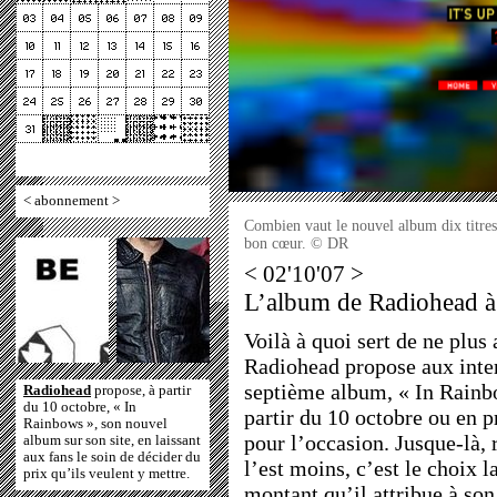
<
abonnement
>
Combien vaut le nouvel album dix titres
bon cœur. © DR
< 02'10'07 >
L’album de Radiohead à 
Voilà à quoi sert de ne plus
Radiohead propose aux inte
septième album, « In Rainb
Radiohead
propose, à partir
du 10 octobre, « In
partir du 10 octobre ou en
Rainbows », son nouvel
pour l’occasion. Jusque-là, 
album sur son site, en laissant
aux fans le soin de décider du
l’est moins, c’est le choix l
prix qu’ils veulent y mettre.
montant qu’il attribue à son