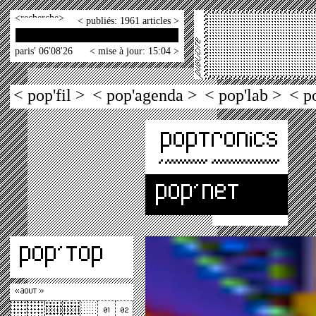
<
>
< publiés: 1961 articles >
paris' 06'08'26
< mise à jour: 15:04 >
< pop'fil >
< pop'agenda >
< pop'lab >
< p