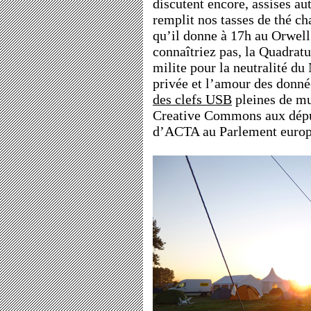
discutent encore, assises au
remplit nos tasses de thé ch
qu’il donne à 17h au Orwell
connaîtriez pas, la Quadratu
milite pour la neutralité du 
privée et l’amour des donné
des clefs USB
pleines de mu
Creative Commons aux déput
d’ACTA au Parlement europ