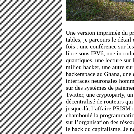
Une version imprimée du pr
tables, je parcours le
détail 
fois : une conférence sur le
libre sous IPV6, une introd
quantiques, une lecture sur 
milieu hacker, une autre sur
hackerspace au Ghana, une e
interfaces neuronales homm
sur des systèmes de paiemen
Twitter, une cryptoparty, u
décentralisé de routeurs
qui
jusque-là, l’affaire PRISM
chamboulé la programmatio
sur l’organisation des rése
le hack du capitalisme. Je n