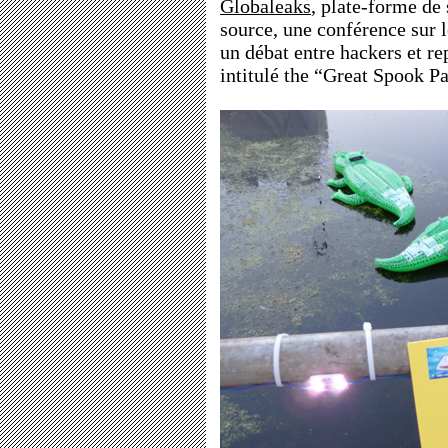
Globaleaks
, plate-forme de
source, une conférence sur l
un débat entre hackers et r
intitulé the “Great Spook Pa