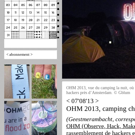
<
abonnement
>
OHM 2013, vue du camping la nuit, où s
hackers près d’Amsterdam. © Gblum
< 07'08'13 >
OHM 2013, camping che
(Geestmerambacht, corresp
OHM (Observe, Hack, Make
rassemblement de hackers e