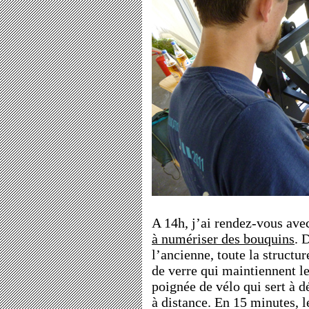
A 14h, j’ai rendez-vous ave
à numériser des bouquins
. 
l’ancienne, toute la structur
de verre qui maintiennent les
poignée de vélo qui sert à d
à distance. En 15 minutes, 