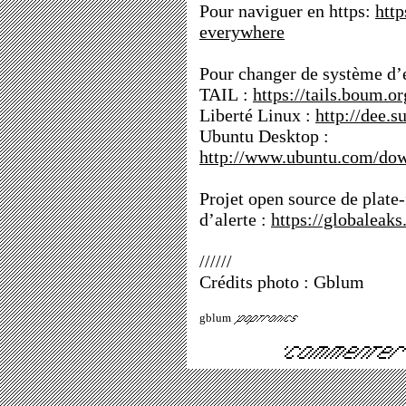
Pour naviguer en https:
http
everywhere
Pour changer de système d’e
TAIL :
https://tails.boum.or
Liberté Linux :
http://dee.su
Ubuntu Desktop :
http://www.ubuntu.com/dow
Projet open source de plate
d’alerte :
https://globaleaks
//////
Crédits photo : Gblum
gblum