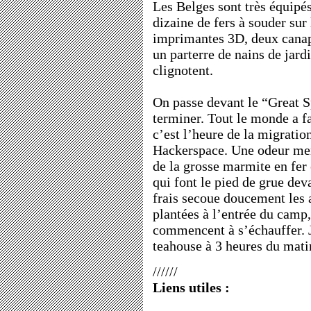
Les Belges sont très équipé
dizaine de fers à souder sur 
imprimantes 3D, deux canapé
un parterre de nains de jard
clignotent.
On passe devant le “Great S
terminer. Tout le monde a f
c’est l’heure de la migratio
Hackerspace. Une odeur mer
de la grosse marmite en fer 
qui font le pied de grue dev
frais secoue doucement les a
plantées à l’entrée du camp
commencent à s’échauffer. J
teahouse à 3 heures du matin
//////
Liens utiles :