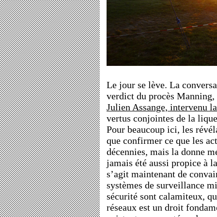
Le jour se lève. La conversa
verdict du procès Manning, 
Julien Assange, intervenu la
vertus conjointes de la lique
Pour beaucoup ici, les révé
que confirmer ce que les ac
décennies, mais la donne mé
jamais été aussi propice à la
s’agit maintenant de convai
systèmes de surveillance mi
sécurité sont calamiteux, q
réseaux est un droit fondame