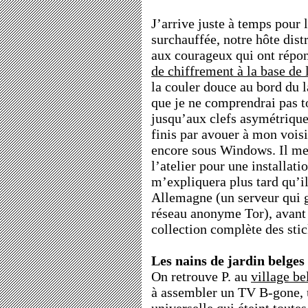
J’arrive juste à temps pour l
surchauffée, notre hôte dis
aux courageux qui ont rép
de chiffrement à la base de 
la couler douce au bord du 
que je ne comprendrai pas t
jusqu’aux clefs asymétriques
finis par avouer à mon vois
encore sous Windows. Il me
l’atelier pour une installatio
m’expliquera plus tard qu’i
Allemagne (un serveur qui g
réseau anonyme Tor), avant 
collection complète des stic
Les nains de jardin belges
On retrouve P. au
village be
à assembler un TV B-gone,