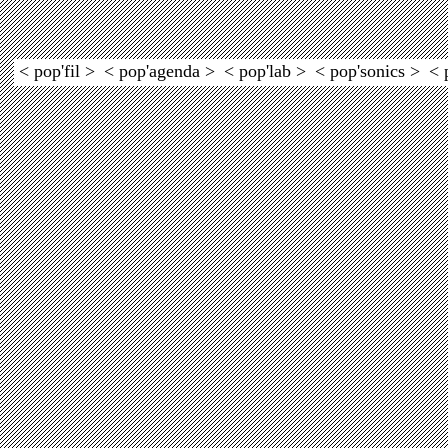
< pop'fil >
< pop'agenda >
< pop'lab >
< pop'sonics >
< 