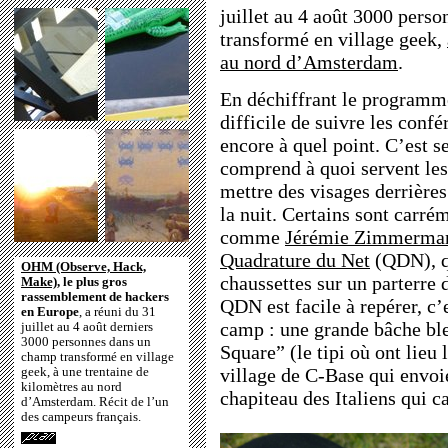
juillet au 4 août 3000 pers
transformé en village geek,
au nord d’Amsterdam
.
En déchiffrant le programme
difficile de suivre les confé
encore à quel point. C’est 
comprend à quoi servent les
mettre des visages derrières
la nuit. Certains sont carré
comme
Jérémie Zimmerma
Quadrature du Net
(QDN), qu
OHM (Observe, Hack,
chaussettes sur un parterre 
Make),
le plus gros
rassemblement de hackers
QDN est facile à repérer, c’
en Europe
, a réuni du 31
camp : une grande bâche ble
juillet au 4 août derniers
3000 personnes dans un
Square” (le tipi où ont lieu
champ transformé en village
village de C-Base qui envoie
geek, à une trentaine de
kilomètres au nord
chapiteau des Italiens qui c
d’Amsterdam. Récit de l’un
des campeurs français.