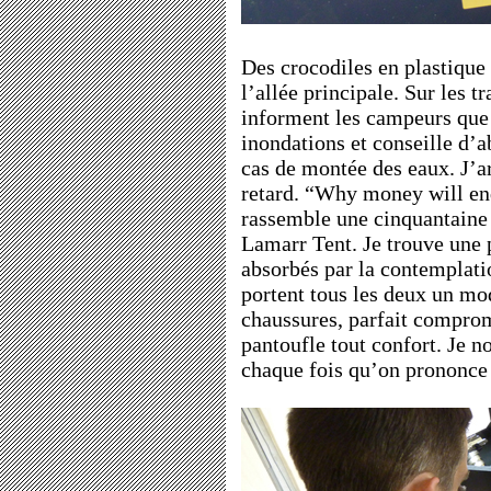
Des crocodiles en plastique 
l’allée principale. Sur les 
informent les campeurs que l
inondations et conseille d’
cas de montée des eaux. J’a
retard. “Why money will en
rassemble une cinquantaine
Lamarr Tent. Je trouve une 
absorbés par la contemplatio
portent tous les deux un mo
chaussures, parfait compromi
pantoufle tout confort. Je no
chaque fois qu’on prononce