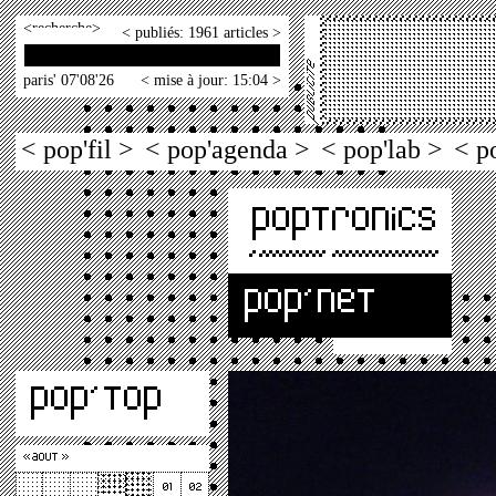
<
>
< publiés: 1961 articles >
paris' 07'08'26
< mise à jour: 15:04 >
< pop'fil >
< pop'agenda >
< pop'lab >
< p