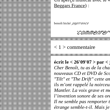
Beggars France
) :
benoît hické
< 1 > commentaire
écrit le < 26'09'07 > par <
Cher Benoît, tu as de la ch
nouveaux CD et DVD de Scot
"Tilt" et "The Drift" cette 
ils m’ont rappelé la noirc
Mantler. La voix grave et m
l’invention sonore de ses or
Il ne semble pas remporter t
étrange semble-t-il. Mais je