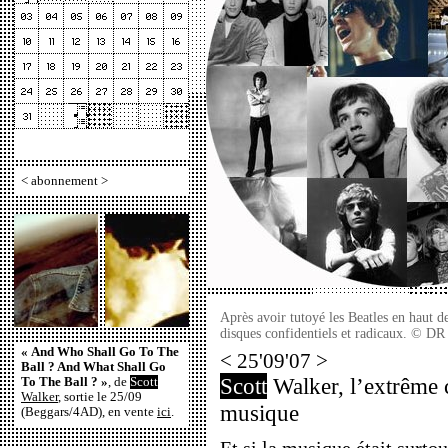
<
abonnement
>
Après avoir tutoyé les Beatles en haut d
disques confidentiels et radicaux. © DR
« And Who Shall Go To The
< 25'09'07 >
Ball ? And What Shall Go
Scott
Walker, l’extrême c
To The Ball ? »
, de
Scott
Walker
, sortie le 25/09
musique
(Beggars/4AD), en vente
ici
.