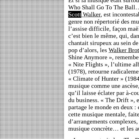
Et si la musique était surtou
Who Shall Go To The Ball… 
Scott
Walker
, est incontest
genre non répertorié des mu
l’assise difficile, façon ma
c’est bien le même, qui, dan
chantait sirupeux au sein de
pop d’alors, les
Walker Brot
Shine Anymore », remember).
« Nite Flights », l’ultime a
(1978), retourne radicalemen
« Climate of Hunter » (1984
musique comme une ascèse,
qu’il laisse éclater par à-c
du business. « The Drift », 
partage le monde en deux : 
cette musique mentale, fait
d’arrangements complexes, 
musique concrète… et les au