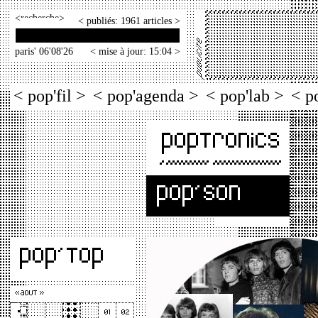
<
>
< publiés: 1961 articles >
paris' 06'08'26
< mise à jour: 15:04 >
< pop'fil >
< pop'agenda >
< pop'lab >
< p