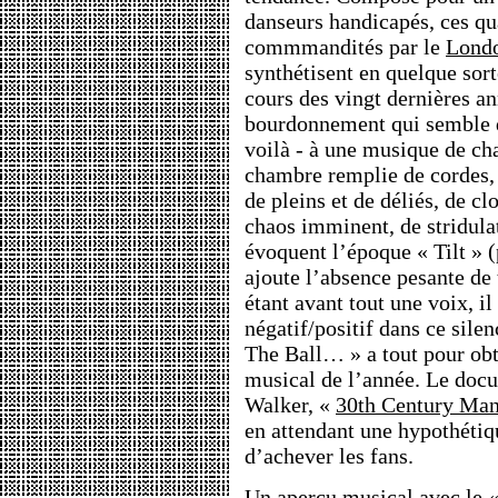
danseurs handicapés, ces q
commmandités par le
Londo
synthétisent en quelque sort
cours des vingt dernières an
bourdonnement qui semble dé
voilà - à une musique de c
chambre remplie de cordes, 
de pleins et de déliés, de c
chaos imminent, de stridulat
évoquent l’époque « Tilt » (
ajoute l’absence pesante de
étant avant tout une voix, il
négatif/positif dans ce sil
The Ball… » a tout pour obt
musical de l’année. Le docu
Walker, «
30th Century Ma
en attendant une hypothétique
d’achever les fans.
Un aperçu musical avec le 