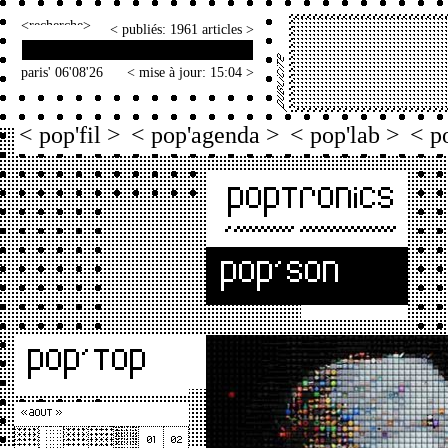
<
>
< publiés: 1961 articles >
paris' 06'08'26
< mise à jour: 15:04 >
< pop'fil >
< pop'agenda >
< pop'lab >
< p