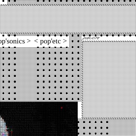
op'sonics >
< pop'etc >