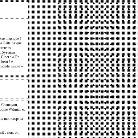
erre, musique !
la Gaîté lyrique
ureteurs
ar Systaime
e Giner : « On
t beau ! »
e monde visible »
e Chamayou,
Sophie Wahnich et
ans mon corps la
if : alors on