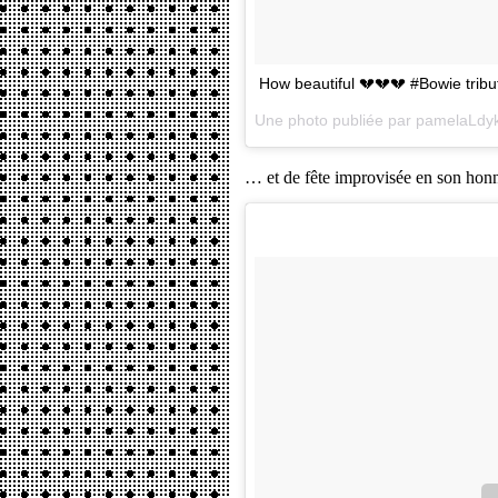
How beautiful 💔💔💔 #Bowie tribu
Une photo publiée par pamelaLdy
… et de fête improvisée en son honn