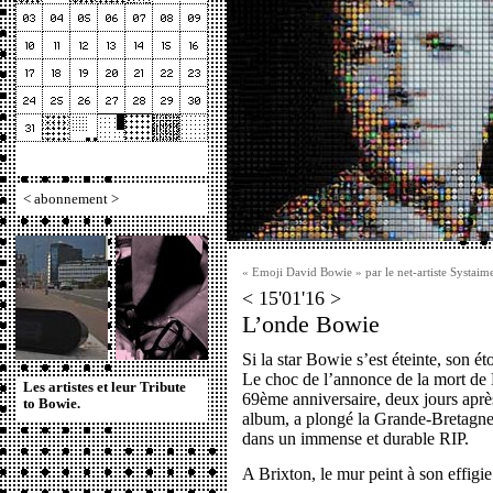
<
abonnement
>
« Emoji David Bowie » par le net-artiste Systaim
< 15'01'16 >
L’onde Bowie
Si la star Bowie s’est éteinte, son ét
Le choc de l’annonce de la mort de
Les artistes et leur Tribute
69ème anniversaire, deux jours après 
to Bowie.
album, a plongé la Grande-Bretagne 
dans un immense et durable RIP.
A Brixton, le mur peint à son effigi