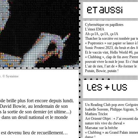
Cybernétique en papillotes
L’émoi EMA
Ah ça IA, ça IA, ça IA
Thatcher la sorcière est tombée par t
« Poptronics » sur papier se lance à 
Sonic Protest 2023, du bruit et des f
Et le vaccin vint, Hello World #6, p
« Clubbing », clap de fin avec Pierr
pouvait vivre la nuit le jour. Et c’étai
L’air de rien, l’art de « Re-former l
Putain, Bowie, putain !
e. © Systaime
oile brille plus fort encore depuis lundi.
Un Reading Club pop avec Grégoir
 David Bowie, au lendemain de son
Isabelle Sorente, Philippe Aigrain, 
la sortie de son dernier (et ultime...)
Mathieu Triclot
dans un deuil national et le monde
Art Orienté Objet : « J’ai ressenti d
nature très vive du cheval »
Marsatac sur la brèche
e est devenu lieu de recueillement…
« Clubbing » au Grand Palais immers
danse !