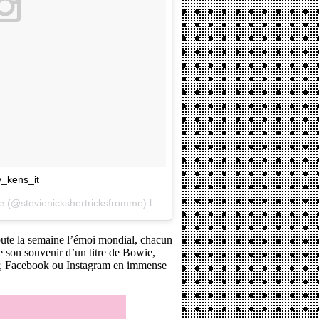
_kens_it
Une vidéo publiée par Louise Doyle (@stevienickshertricksfromme) le
15 Janv. 2016 à 1h38 PST
oute la semaine l’émoi mondial, chacun
de son souvenir d’un titre de Bowie,
er, Facebook ou Instagram en immense