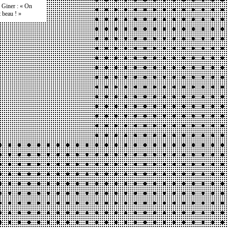
e Giner : « On
t beau ! »