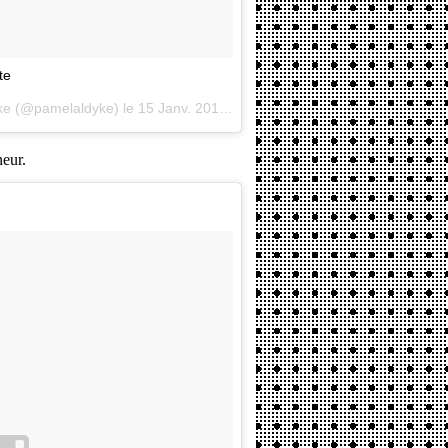
te
ke (@pamelaldyke) le
15 Janv. 2016 à 1h39 PST
eur.