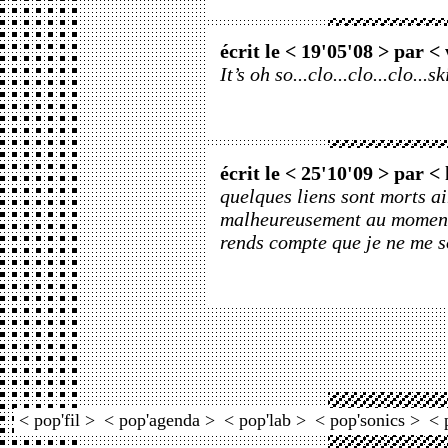
écrit le < 19'05'08 > par <
It’s oh so...clo...clo...clo...sk
écrit le < 25'10'09 > par <
quelques liens sont morts a
malheureusement au moment 
rends compte que je ne me so
< pop'fil >
< pop'agenda >
< pop'lab >
< pop'sonics >
< 