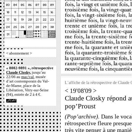
<
abonnement
>
« 8002-9891 », rétrospective
Claude Closky
,
jusqu’au
22/06 au
mac/val
, musée
d’art contemporain du Val-
L’affiche de la rétrospective de Claude
de-Marne, place de la
< 19'08'09 >
Libération, Vitry-sur-Seine
(94), entrée de 2 à 4 €.
Claude Closky répond au
pop’Proust
(Pop’archive).
Dans le vocab
rétrospective fleure presque 
très vite penser à une maniè