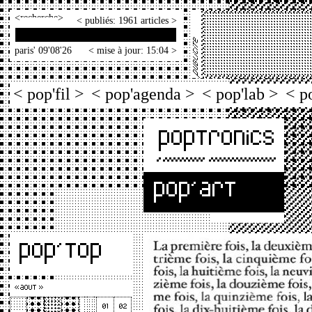
<
>
< publiés: 1961 articles >
paris' 09'08'26
< mise à jour: 15:04 >
< pop'fil >
< pop'agenda >
< pop'lab >
< p