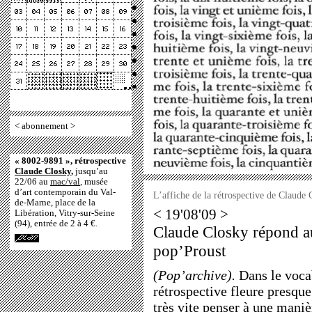
<
abonnement
>
« 8002-9891 », rétrospective
Claude Closky
,
jusqu’au
22/06 au
mac/val
, musée
d’art contemporain du Val-
L’affiche de la rétrospective de Claude
de-Marne, place de la
< 19'08'09 >
Libération, Vitry-sur-Seine
(94), entrée de 2 à 4 €.
Claude Closky répond au
pop’Proust
(Pop’archive).
Dans le vocab
rétrospective fleure presque 
très vite penser à une maniè