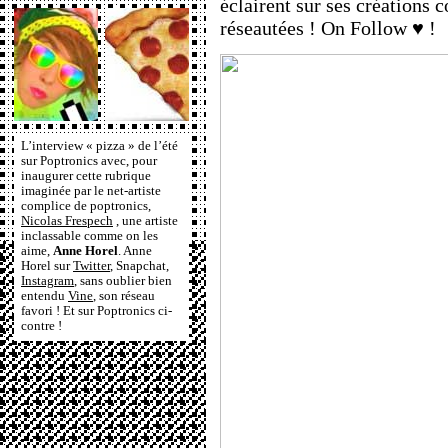
éclairent sur ses créations 
réseautées ! On Follow ♥ !
L’interview « pizza » de l’été
sur Poptronics avec, pour
inaugurer cette rubrique
imaginée par le net-artiste
complice de poptronics,
Nicolas Frespech
, une artiste
inclassable comme on les
aime,
Anne Horel
. Anne
Horel sur
Twitter
, Snapchat,
Instagram
, sans oublier bien
entendu
Vine
, son réseau
favori ! Et sur Poptronics ci-
contre !