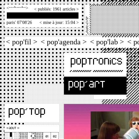
<
>
< publiés: 1961 articles >
paris' 07'08'26
< mise à jour: 15:04 >
< pop'fil >
< pop'agenda >
< pop'lab >
< p