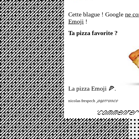
Cette blague ! Google
ne c
Emoji
!
Ta pizza favorite ?
La pizza Emoji 🍕.
nicolas frespech