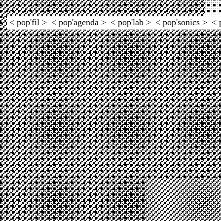
< pop'fil >
< pop'agenda >
< pop'lab >
< pop'sonics >
< 