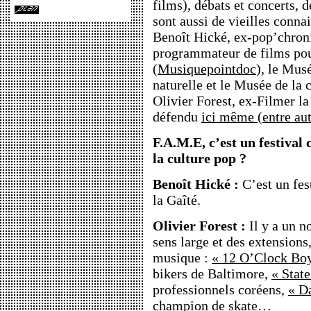
films), débats et concerts, 
sont aussi de vieilles conna
Benoît Hické, ex-pop’chron
programmateur de films pou
(
Musiquepointdoc
), le Mus
naturelle et le Musée de la c
Olivier Forest, ex-Filmer la
défendu
ici même (entre aut
F.A.M.E, c’est un festival
la culture pop ?
Benoît Hické :
C’est un fes
la Gaîté.
Olivier Forest :
Il y a un n
sens large et des extensions,
musique :
« 12 O’Clock Bo
bikers de Baltimore,
« State
professionnels coréens,
« D
champion de skate…