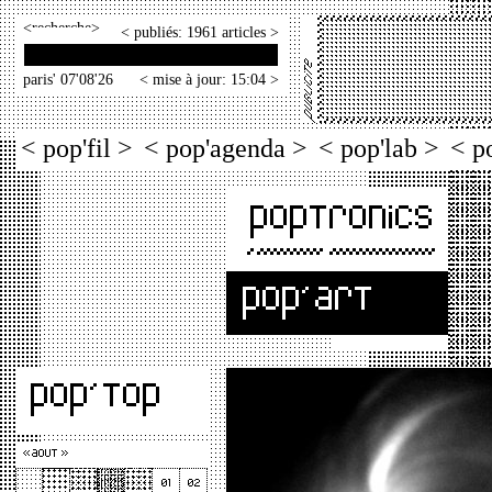
<
>
< publiés: 1961 articles >
paris' 07'08'26
< mise à jour: 15:04 >
< pop'fil >
< pop'agenda >
< pop'lab >
< p