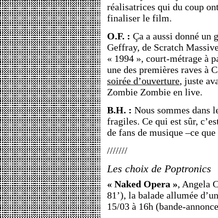
réalisatrices qui du coup o
finaliser le film.
O.F. :
Ça a aussi donné un 
Geffray, de Scratch Massive,
« 1994 », court-métrage à p
une des premières raves à C
soirée d’ouverture
, juste a
Zombie Zombie en live.
B.H. :
Nous sommes dans le 
fragiles. Ce qui est sûr, c’es
de fans de musique –ce que
///////
Les choix de Poptronics
« Naked Opera »
, Angela 
81’), la balade allumée d’u
15/03 à 16h (bande-annonce