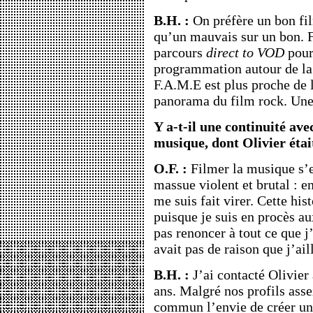
B.H. :
On préfère un bon fi
qu’un mauvais sur un bon. F
parcours
direct to VOD
pour
programmation autour de la 
F.A.M.E est plus proche de 
panorama du film rock. Un
Y a-t-il une continuité avec
musique, dont Olivier étai
O.F. :
Filmer la musique s’
massue violent et brutal : en
me suis fait virer. Cette hist
puisque je suis en procès a
pas renoncer à tout ce que j’
avait pas de raison que j’ail
B.H. :
J’ai contacté Olivier
ans. Malgré nos profils asse
commun l’envie de créer un