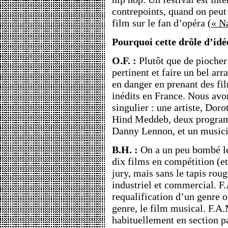
contrepoints, quand on peut 
film sur le fan d’opéra (
« N
Pourquoi cette drôle d’idée
O.F. :
Plutôt que de piocher
pertinent et faire un bel ar
en danger en prenant des fil
inédits en France. Nous avo
singulier : une artiste, Doro
Hind Meddeb, deux programm
Danny Lennon, et un music
B.H. :
On a un peu bombé le 
dix films en compétition (et
jury, mais sans le tapis ro
industriel et commercial. F
requalification d’un genre o
genre, le film musical. F.A.
habituellement en section pa