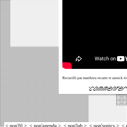
Recueilli par matthieu recarte et annick r
< pop'fil >
< pop'agenda >
< pop'lab >
< pop'sonics >
< 