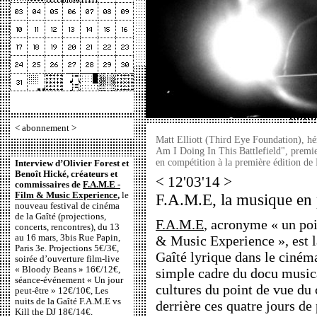
<
abonnement
>
Matt Elliott (Third Eye Foundation), hé
Am I Doing In This Battlefield", premier
en compétition à la première édition d
Interview d’Olivier Forest et
Benoît Hické, créateurs et
< 12'03'14 >
commissaires de
F.A.M.E -
Film & Music Experience
,
le
F.A.M.E, la musique en 
nouveau festival de cinéma
de la Gaîté (projections,
F.A.M.E
, acronyme « un poi
concerts, rencontres), du 13
au 16 mars, 3bis Rue Papin,
& Music Experience », est l
Paris 3e. Projections 5€/3€,
Gaîté lyrique dans le cinéma
soirée d’ouverture film-live
« Bloody Beans » 16€/12€,
simple cadre du docu music
séance-événement « Un jour
cultures du point de vue d
peut-être » 12€/10€, Les
nuits de la Gaîté F.A.M.E vs
derrière ces quatre jours de
Kill the DJ 18€/14€.