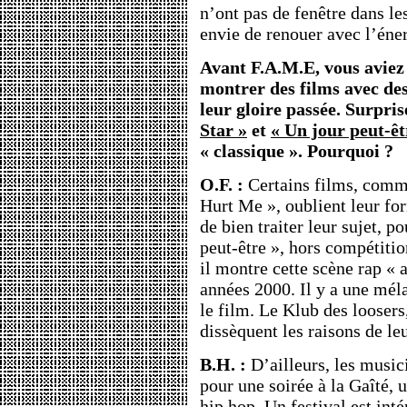
n’ont pas de fenêtre dans les
envie de renouer avec l’éne
Avant F.A.M.E, vous aviez
montrer des films avec des
leur gloire passée. Surpris
Star »
et
« Un jour peut-êt
« classique ». Pourquoi ?
O.F. :
Certains films, comm
Hurt Me », oublient leur fo
de bien traiter leur sujet, p
peut-être », hors compétition
il montre cette scène rap « 
années 2000. Il y a une méla
le film. Le Klub des loose
dissèquent les raisons de le
B.H. :
D’ailleurs, les music
pour une soirée à la Gaîté,
hip hop. Un festival est inté