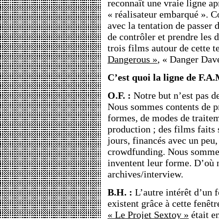
reconnaît une vraie ligne ap
« réalisateur embarqué ». C
avec la tentation de passer 
de contrôler et prendre le
trois films autour de cette t
Dangerous »
, « Danger Dav
C’est quoi la ligne de F.A.
O.F. :
Notre but n’est pas de
Nous sommes contents de pr
formes, de modes de traite
production ; des films faits
jours, financés avec un peu
crowdfunding. Nous sommes 
inventent leur forme. D’où no
archives/interview.
B.H. :
L’autre intérêt d’un f
existent grâce à cette fenêt
« Le Projet Sextoy »
était e