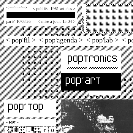
<
>
< publiés: 1961 articles >
paris' 10'08'26
< mise à jour: 15:04 >
< pop'fil >
< pop'agenda >
< pop'lab >
< p