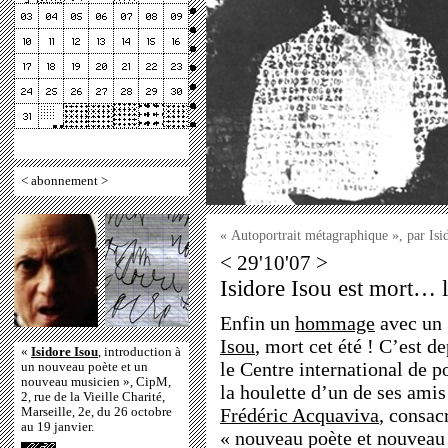
<
abonnement
>
« Autoportrait métagraphique », par Is
< 29'10'07 >
Isidore Isou est mort… l
Enfin un
hommage
avec un 
Isou
, mort cet été ! C’est 
«
Isidore Isou
, introduction à
le Centre international de p
un nouveau poète et un
nouveau musicien », CipM,
la houlette d’un de ses ami
2, rue de la Vieille Charité,
Frédéric Acquaviva
, consac
Marseille, 2e, du 26 octobre
au 19 janvier.
« nouveau poète et nouveau