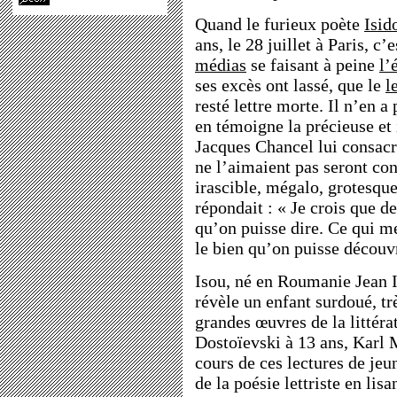
Quand le furieux poète
Isid
ans, le 28 juillet à Paris, c
médias
se faisant à peine
l’
ses excès ont lassé, que le
l
resté lettre morte. Il n’en 
en témoigne la précieuse et
Jacques Chancel lui consacr
ne l’aimaient pas seront co
irascible, mégalo, grotesque
répondait : « Je crois que de
qu’on puisse dire. Ce qui me
le bien qu’on puisse découv
Isou, né en Roumanie Jean I
révèle un enfant surdoué, tr
grandes œuvres de la littérat
Dostoïevski à 13 ans, Karl 
cours de ces lectures de jeun
de la poésie lettriste en li