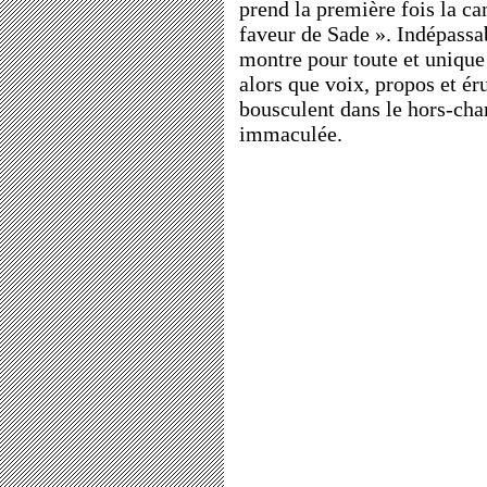
prend la première fois la c
faveur de Sade ». Indépassab
montre pour toute et unique 
alors que voix, propos et ér
bousculent dans le hors-cha
immaculée.