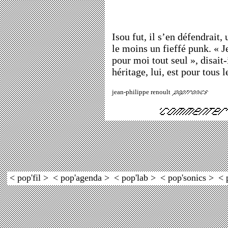
Isou fut, il s’en défendrait,
le moins un fieffé punk. « J
pour moi tout seul », disait-
héritage, lui, est pour tous l
jean-philippe renoult
< pop'fil >
< pop'agenda >
< pop'lab >
< pop'sonics >
< 