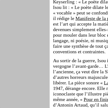
Keyserling : « Le poète dila
Isou lit : « Le poète dilate 
« vocable » peut se confondr
il rédige le
Manifeste de la p
est l’art qui accepte la matiè
devenues simplement elles-
pour mouler dans leur bloc 
langage, ni poésie, ni musiq
faire une synthèse de tout ç
conventions et contraintes.
Au sortir de la guerre, Isou 
vergogne l’avant-garde… L’
l’ancienne, ça veut dire la 
d’autres horreurs majuscule
libérer. La pièce sonore «
L
1947, dérange encore. Elle 
iconoclaste que l’illustre p
même année, «
Pour en fini
d’Antonin Artaud, qu’il sal