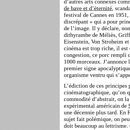
d’autres arts connexes com
de bave et d’éternité
, scand
festival de Cannes en 1951,
discrépant » qui a pour prin
de l’image. Il y déclare, non
dithyrambe de Méliès, Griffi
Eisenstein, Von Stroheim et 
cinéma est trop riche, il es
congestion, ce porc rempli d
1000 morceaux. J’annonce la
premier signe apocalyptique
organisme ventru qui s’appe
L’édiction de ces principe
cinématographique, qu’on qu
commodité d’abstrait, on la
expérimental américain de
une décennie plus tard. En
sujet fait polémique, on peu
doit beaucoup au lettrisme.