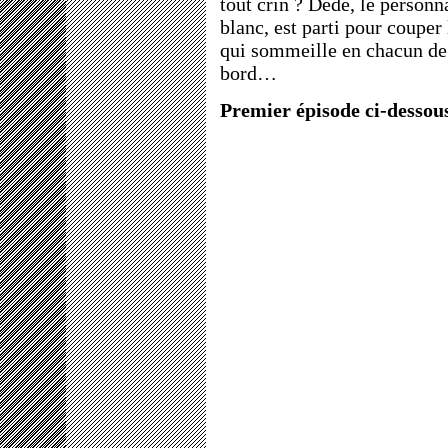
tout crin ? Dédé, le personn
blanc, est parti pour couper 
qui sommeille en chacun de
bord…
Premier épisode ci-dessous