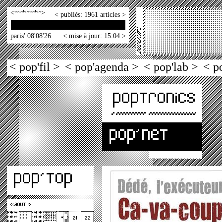
<
>
< publiés: 1961 articles >
paris' 08'08'26
< mise à jour: 15:04 >
< pop'fil >
< pop'agenda >
< pop'lab >
< p