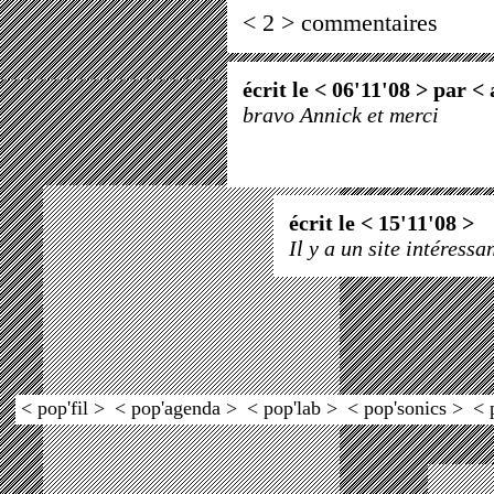
< 2 > commentaires
écrit le < 06'11'08 > par <
bravo Annick et merci
écrit le < 15'11'08 >
Il y a un site intéressa
< pop'fil >
< pop'agenda >
< pop'lab >
< pop'sonics >
< 