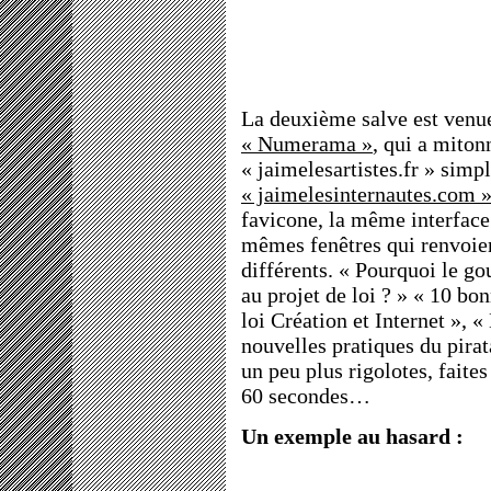
La deuxième salve est venu
« Numerama »
, qui a miton
« jaimelesartistes.fr » si
« jaimelesinternautes.com 
favicone, la même interface
mêmes fenêtres qui renvoien
différents. « Pourquoi le go
au projet de loi ? » « 10 bon
loi Création et Internet », «
nouvelles pratiques du pirat
un peu plus rigolotes, faite
60 secondes…
Un exemple au hasard :