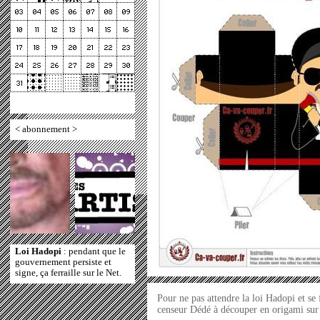
<
abonnement
>
Loi Hadopi
: pendant que le
gouvernement persiste et
signe, ça ferraille sur le Net.
Pour ne pas attendre la loi Hadopi et se
censeur Dédé à découper en origami sur