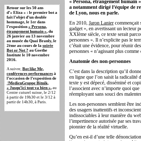
« Persona, étrangement humain ».
a notamment dirigé l’équipe de r
Retour sur les 50 ans
de Lyon, nous en parle.
d’« Eliza » : le premier bot a
fait l’objet d’un double
hommage, le 1er dans
En 2010,
Jaron Lanier
commençait so
l’exposition
« Persona,
gadget », en avertissant un lecteur p
étrangement humain »
, du
XXIème siècle, ce texte serait parc
26 janvier au 13 novembre
personnes ». Il n’explicite pas le ter
au musée du Quai Branly, le
c’était une évidence, pour réunir de
2ème au cours de la
soirée
Bot or Not ?
au Goethe
personnes « n’agissant plus comme d
Institute le 10 novembre
2016.
Anatomie des non-personnes
A suivre,
Bot like Me,
C’est dans la description qu’il donne
conférences performances
à
en ligne que l’on saisit la radicalité
l’occasion de l’exposition de
texte y est dépecé, disséminé et cop
!MedienGruppe Bitnik,
« Jusqu’ici tout va bien »
,
au
l’associent avec n’importe quoi que 
Centre cuturel suisse, le 2/12
réemployant sans souci des malente
à partir de 19h30 et le 3/12 à
partir de 14h30, à Paris.
Les non-personnes semblent être in
des usagers inattentifs et inconscien
indissociables à leur manière du w
l’impertinence autorisée par ses tra
pionnier de la réalité virtuelle.
Qu’en est-il d’une telle dénonciation 