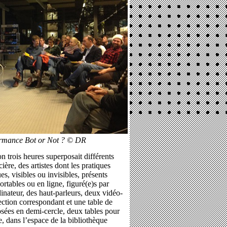
formance Bot or Not ? © DR
 trois heures superposait différents
ière, des artistes dont les pratiques
es, visibles ou invisibles, présents
rtables ou en ligne, figuré(e)s par
inateur, des haut-parleurs, deux vidéo-
ection correspondant et une table de
osées en demi-cercle, deux tables pour
e, dans l’espace de la bibliothèque