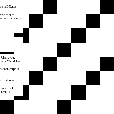
e à la Défense
téléphérique
bots ont une âme »
e Chamayou,
Sophie Wahnich et
ans mon corps la
if : alors on
e Giner : « On
t beau ! »