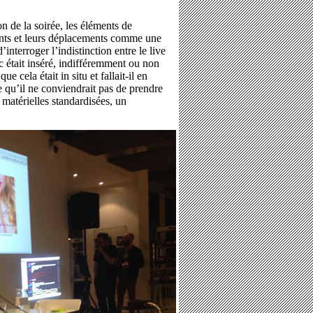
n de la soirée, les éléments de
nants et leurs déplacements comme une
’interroger l’indistinction entre le live
ic était inséré, indifféremment ou non
ue cela était in situ et fallait-il en
e qu’il ne conviendrait pas de prendre
 matérielles standardisées, un