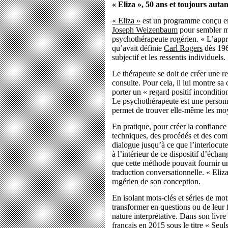
« Eliza », 50 ans et toujours auta
« Eliza »
est un programme conçu ent
Joseph Weizenbaum
pour sembler m
psychothérapeute rogérien. « L’appr
qu’avait définie
Carl Rogers
dès 196
subjectif et les ressentis individuels.
Le thérapeute se doit de créer une re
consulte. Pour cela, il lui montre sa
porter un « regard positif inconditi
Le psychothérapeute est une personn
permet de trouver elle-même les moye
En pratique, pour créer la confiance 
techniques, des procédés et des com
dialogue jusqu’à ce que l’interlocut
à l’intérieur de ce dispositif d’éch
que cette méthode pouvait fournir u
traduction conversationnelle. « Eliza
rogérien de son conception.
En isolant mots-clés et séries de mo
transformer en questions ou de leur f
nature interprétative. Dans son livre
français
en 2015 sous le titre « Seu