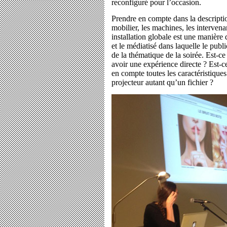
reconfiguré pour l’occasion.
Prendre en compte dans la descriptio
mobilier, les machines, les interve
installation globale est une manière d
et le médiatisé dans laquelle le publ
de la thématique de la soirée. Est-ce q
avoir une expérience directe ? Est-c
en compte toutes les caractéristiques
projecteur autant qu’un fichier ?