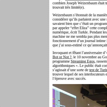
combien Joseph Weizenbaum était très
trouvait très limité(e).
Weizenbaum s’étonnait de la manière 
considérer qu’ils parlaient avec une 
savaient bien que c’était un programme
par appeler “effet Eliza” cette comp
numérique, écrit Turkle. Pendant les
machine ne me sembla pas plus menaç
fonctionnement d’un journal intime i
que j’ai sous-estimé ce qu’annonçait
Invoquant et fêtant l’anniversaire d
Bot or Not ?
, le 10 novembre au Goet
programme
Streaming Egos
, rassem
algorithmiques ». Le public était co
s’agissait d’une sorte de
test de Turi
trouver lequel de ses interlocuteurs 
l’épreuve avec succès.