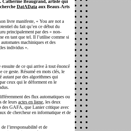
 Catherine Beaugrand, artiste qui
echerche
DatAData
aux Beaux-Arts
n livre manifeste, « You are not a
otentiel du fait qu’en ce début du
ouru principalement par des « non-
me en tant que tel. Il l’utilise comme si
s automates machiniques et des
es individus ».
 ensuite de ce qui arrive à tout énoncé
 de ce geste. Résumé en mots clés, le
ié autant par des algorithmes qui
par ceux qui le déforment en le
ndus.
différemment des flux automatiques ou
ts de leurs
actes en ligne
, les deux
eb des GAFA, que Lanier critique avec
vaux de chercheur en informatique et de
de l’irresponsabilité et de