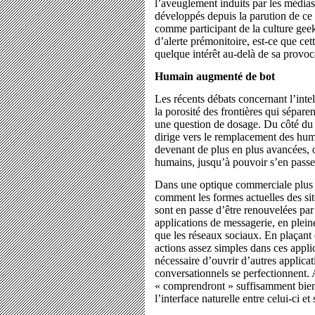
l’aveuglement induits par les médias
développés depuis la parution de ce 
comme participant de la culture gee
d’alerte prémonitoire, est-ce que ce
quelque intérêt au-delà de sa provoc
Humain augmenté de bot
Les récents débats concernant l’intell
la porosité des frontières qui sépare
une question de dosage. Du côté du
dirige vers le remplacement des hum
devenant de plus en plus avancées, 
humains, jusqu’à pouvoir s’en passe
Dans une optique commerciale plus i
comment les formes actuelles des sit
sont en passe d’être renouvelées par 
applications de messagerie, en plein
que les réseaux sociaux. En plaçant 
actions assez simples dans ces applic
nécessaire d’ouvrir d’autres applicati
conversationnels se perfectionnent. 
« comprendront » suffisamment bien 
l’interface naturelle entre celui-ci e