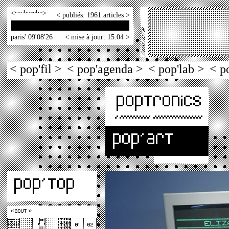
<
>
< publiés: 1961 articles >
paris' 09'08'26
< mise à jour: 15:04 >
< pop'fil >
< pop'agenda >
< pop'lab >
< p