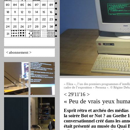
<
abonnement
>
« Eliza », l’un des premiers programmes d’intelli
cadre de l’exposition « Persona ». © Régine Deb
< 29'11'16 >
« Peu de vrais yeux humai
Esprit rétro et archéo des médias à
la soirée Bot or Not ? au Goethe 
conversationnel créé dans les a
était présenté au musée du Quai B