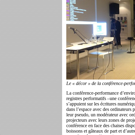
Le « décor » de la conférence-per
La conférence-performance d’environ
registres performatifs –une conférenc
s’appuient sur les écritures numériqu
dans l’espace avec des ordinateurs po
leur pseudo, un modérateur avec ord
projecteurs avec leurs zones de proj
conférence en face des chaises disp
boissons et gâteaux de part et d’autr