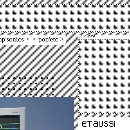
op'sonics >
< pop'etc >