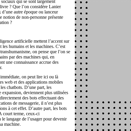
 sociaux qui se sont largement
livre ? Que l’on considère Lanier
k d’une autre époque ou lanceur
tte notion de non-personne présente
ation ?
igence artificielle mettent l’accent sur
nt les humains et les machines. C’est
 transhumanisme, on pense que l’on se
ains par des machines qui, en
ont une connaissance accrue des
r.
mmédiate, on peut lire ici ou là
es web et des applications mobiles
les chatbots. D’une part, les
e expansion, deviennent plus utilisées
directement des bots effectuant des
ations de messagerie, il n’est plus
ons à cet effet. D’autre part, les bots
A court terme, ceux-ci
le langage de l’usager pour devenir
t sa machine.