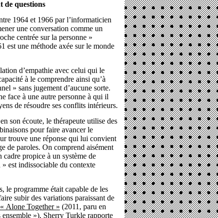
nt de questions
re 1964 et 1966 par l’informaticien
ener une conversation comme un
oche centrée sur la personne »
1 est une méthode axée sur le monde
lation d’empathie avec celui qui le
 capacité à le comprendre ainsi qu’à
onnel » sans jugement d’aucune sorte.
e face à une autre personne à qui il
ns de résoudre ses conflits intérieurs.
en son écoute, le thérapeute utilise des
binaisons pour faire avancer le
eur trouve une réponse qui lui convient
ange de paroles. On comprend aisément
n cadre propice à un système de
 » est indissociable du contexte
ts, le programme était capable de les
aire subir des variations paraissant de
« Alone Together »
(2011, paru en
ls ensemble »
),
Sherry Turkle
rapporte