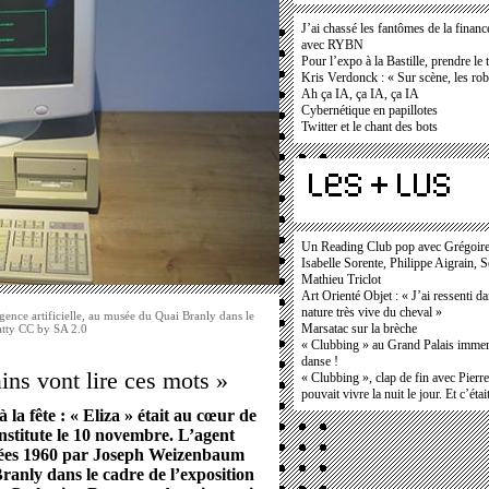
J’ai chassé les fantômes de la financ
avec RYBN
Pour l’expo à la Bastille, prendre le 
Kris Verdonck : « Sur scène, les ro
Ah ça IA, ça IA, ça IA
Cybernétique en papillotes
Twitter et le chant des bots
Un Reading Club pop avec Grégoir
Isabelle Sorente, Philippe Aigrain, 
Mathieu Triclot
Art Orienté Objet : « J’ai ressenti d
nature très vive du cheval »
gence artificielle, au musée du Quai Branly dans le
atty CC by SA 2.0
Marsatac sur la brèche
« Clubbing » au Grand Palais immers
danse !
ns vont lire ces mots »
« Clubbing », clap de fin avec Pierr
pouvait vivre la nuit le jour. Et c’étai
 la fête : « Eliza » était au cœur de
Institute le 10 novembre. L’agent
nnées 1960 par Joseph Weizenbaum
ranly dans le cadre de l’exposition