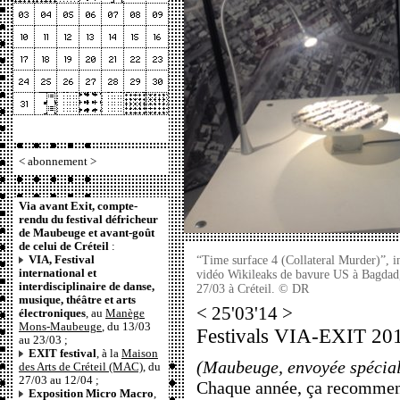
<
abonnement
>
Via avant Exit, compte-
rendu du festival défricheur
de Maubeuge et avant-goût
de celui de Créteil
:
VIA, Festival
“Time surface 4 (Collateral Murder)”, in
international et
vidéo Wikileaks de bavure US à Bagdad, 
interdisciplinaire de danse,
27/03 à Créteil. © DR
musique, théâtre et arts
< 25'03'14 >
électroniques
, au
Manège
Mons-Maubeuge
, du 13/03
Festivals VIA-EXIT 2014 
au 23/03 ;
EXIT festival
, à la
Maison
(Maubeuge, envoyée spécia
des Arts de Créteil (MAC)
, du
27/03 au 12/04 ;
Chaque année, ça recommen
Exposition Micro Macro
,