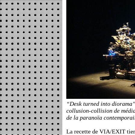
“Desk turned into diorama”,
collusion-collision de médi
de la paranoïa contemporai
La recette de VIA/EXIT tien