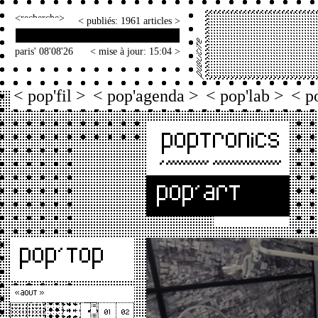
<
>
< publiés: 1961 articles >
paris' 08'08'26
< mise à jour: 15:04 >
< pop'fil >
< pop'agenda >
< pop'lab >
< p