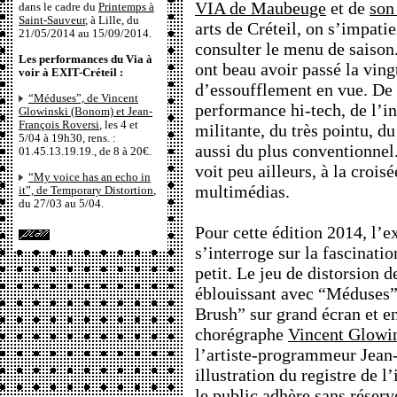
VIA de Maubeuge
et de
son
dans le cadre du
Printemps à
Saint-Sauveur
, à Lille, du
arts de Créteil, on s’impatie
21/05/2014 au 15/09/2014.
consulter le menu de saison
Les performances du Via à
ont beau avoir passé la ving
voir à EXIT-Créteil :
d’essoufflement en vue. De 
“Méduses”, de Vincent
performance hi-tech, de l’in
Glowinski (Bonom) et Jean-
François Roversi
, les 4 et
militante, du très pointu, du
5/04 à 19h30, rens. :
aussi du plus conventionn
01.45.13.19.19., de 8 à 20€.
voit peu ailleurs, à la croisé
“My voice has an echo in
multimédias.
it”, de Temporary Distortion
,
du 27/03 au 5/04.
Pour cette édition 2014, l’
s’interroge sur la fascinati
petit. Le jeu de distorsion 
éblouissant avec “Méduses
Brush” sur grand écran et e
chorégraphe
Vincent Glowi
l’artiste-programmeur Jean-
illustration du registre de l’
le public adhère sans réserv