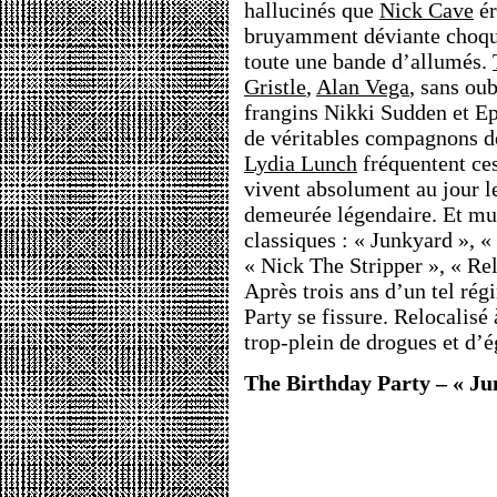
hallucinés que
Nick Cave
ér
bruyamment déviante choque
toute une bande d’allumés.
Gristle
,
Alan Vega
, sans oub
frangins Nikki Sudden et E
de véritables compagnons d
Lydia Lunch
fréquentent ces
vivent absolument au jour l
demeurée légendaire. Et mult
classiques : « Junkyard », «
« Nick The Stripper », « Re
Après trois ans d’un tel ré
Party se fissure. Relocalisé
trop-plein de drogues et d’é
The Birthday Party – « Jun