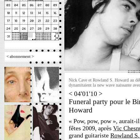
<
abonnement
>
Nick Cave et Rowland S. Howard au débu
dynamitaient la new wave naissante ave
< 04'01'10 >
Funeral party pour le B
Howard
« Pow, pow, pow », aurait-il
fêtes 2009, après
Vic Chesn
grand guitariste
Rowland S