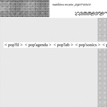
matthieu recarte
< pop'fil >
< pop'agenda >
< pop'lab >
< pop'sonics >
< 