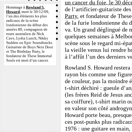
un cancer du foie, le 30 dé
Hommage à
Rowland S.
de l’artificier-guitariste de
Howard
, mort le 30/12/09,
Party
, et fondateur de Thes
l’un des éléments les plus
radicaux de la scène
de la furie londonienne du 
londonienne du début des
va. Un grand déglingué de mo
années 80, compagnon de
route australien de Nick
quelques semaines à Melbou
Cave, Lydia Lunch, Nikky
scène sous le regard mi-épa
Sudden ou Epic Soundtracks.
Guitariste de Boys Next Door
la vieille venus lui rendre
et The Birthday Party, le
à l’affût l’un des derniers v
fondateur de These Immortal
Souls est mort d’un cancer.
Rowland S. Howard restera d
rayon bis comme une figure 
de couleur, pas la moindre 
t-shirt déchiré : gueule d’a
(les frères Reid de Jesus a
sa coiffure), t-shirt marin 
en valeur son côté androgyn
Howard porte beau, presque t
ces post-punks plus radicau
1976 : une guitare en main, 