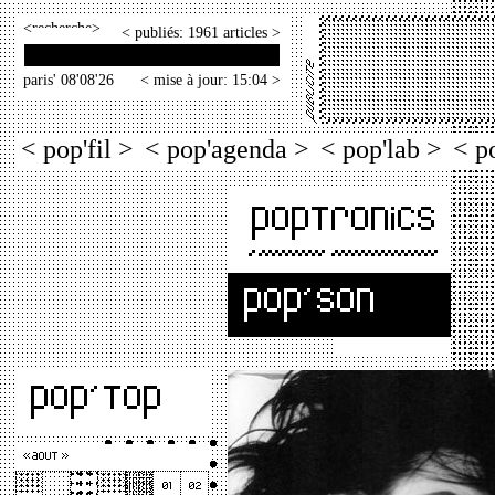
<
>
< publiés: 1961 articles >
paris' 08'08'26
< mise à jour: 15:04 >
< pop'fil >
< pop'agenda >
< pop'lab >
< p