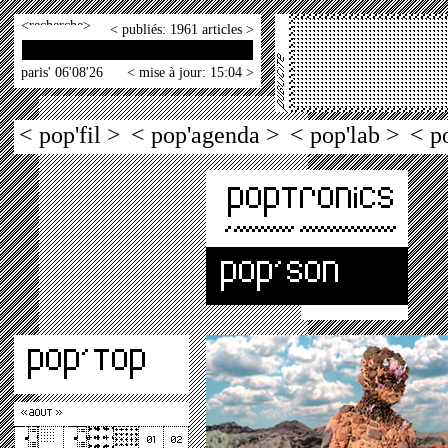
<
>
< publiés: 1961 articles >
paris' 06'08'26
< mise à jour: 15:04 >
< pop'fil >
< pop'agenda >
< pop'lab >
< p