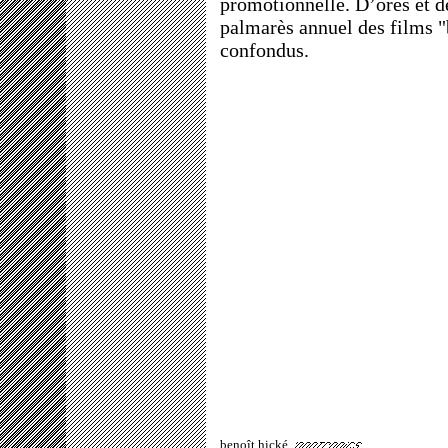
promotionnelle. D’ores et dé
palmarès annuel des films "
confondus.
benoît hické