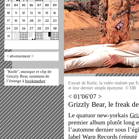
<
abonnement
>
"Knife", musique et clip de
Grizzly Bear, summum de
l’étrange à
bookmarker
.
Extrait de Knife, la vidéo réalisée par 
et leur dernier simple éponyme. © DR
< 01'06'07 >
Grizzly Bear, le freak de
Le quatuor new-yorkais
Gri
premier album plutôt long 
l’automne dernier sous l’ég
label
Warp Records
(réputé 