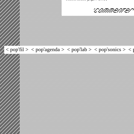
< pop'fil >
< pop'agenda >
< pop'lab >
< pop'sonics >
< 