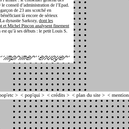
 le conseil d’administration de l’Epad.
n garçon de 23 ans scotché en
, bénéficiant là encore de sérieux
 La dynastie Sarkozy,
dont les
 et Michel Pinçon analysent finement
n est qu’à ses débuts : le petit Louis S.
pop'etc >
< pop'qui >
< crédits >
< plan du site >
< mention