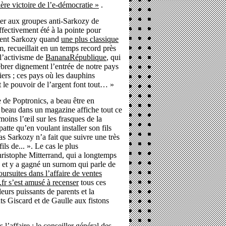
ère victoire de l’e-démocratie »
.
er aux groupes anti-Sarkozy de
fectivement été à la pointe pour
ident Sarkozy quand
une plus classique
, recueillait en un temps record près
 l’activisme de
BananaRépublique
, qui
brer dignement l’entrée de notre pays
ers ; ces pays où les dauphins
t le pouvoir de l’argent font tout… »
te de Poptronics, a beau être en
le beau dans un magazine affiche tout ce
moins l’œil sur les frasques de la
tte qu’en voulant installer son fils
as Sarkozy n’a fait que suivre une très
ils de... ». Le cas le plus
ristophe Mitterrand, qui a longtemps
ée et y a gagné un surnom qui parle de
oursuites dans l’affaire de ventes
fr s’est amusé à recenser
tous ces
leurs puissants de parents et la
nts Giscard et de Gaulle aux fistons
l’affaire : le conseiller général des