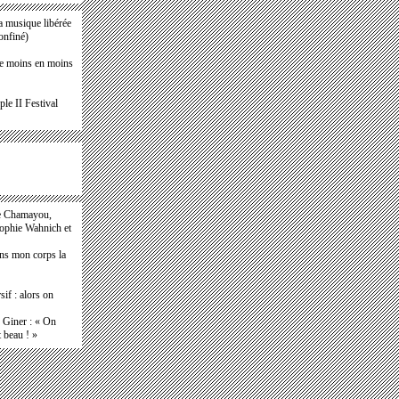
a musique libérée
confiné)
de moins en moins
le II Festival
e Chamayou,
Sophie Wahnich et
ans mon corps la
if : alors on
e Giner : « On
t beau ! »