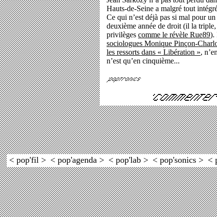
Hauts-de-Seine a malgré tout intégré
Ce qui n’est déjà pas si mal pour u
deuxième année de droit (il la triple
privilèges
comme le révèle Rue89
).
sociologues Monique Pinçon-Charlot
les ressorts dans « Libération »
, n’e
n’est qu’en cinquième...
< pop'fil >
< pop'agenda >
< pop'lab >
< pop'sonics >
< 