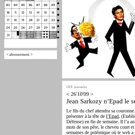
<
abonnement
>
GEE jeansarko
< 26'10'09 >
Jean Sarkozy n’Epad le seu
Le fils du chef attendra sa couronn
présenter à la tête de
l’Epad
, (Etabl
Défense) en fin de semaine. Il l’a ann
mots de son père, le cheveu court et 
semaines de polémique où le web a é