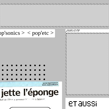
op'sonics >
< pop'etc >