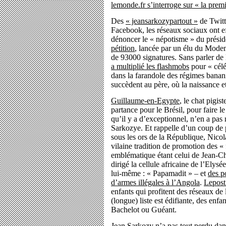
lemonde.fr s’interroge sur « la premi
Des
« jeansarkozypartout »
de Twitt
Facebook, les réseaux sociaux ont ef
dénoncer le « népotisme » du prés
pétition
, lancée par un élu du Modem
de 93000 signatures. Sans parler de
a multiplié les flashmobs
pour « célé
dans la farandole des régimes banani
succèdent au père, où la naissance e
Guillaume-en-Egypte
, le chat pigis
partance pour le Brésil, pour faire 
qu’il y a d’exceptionnel, n’en a pas 
Sarkozye. Et rappelle d’un coup de pa
sous les ors de la République, Nicol
vilaine tradition de promotion des « f
emblématique étant celui de Jean-Ch
dirigé la cellule africaine de l’Elys
lui-même : « Papamadit » – et
des p
d’armes illégales à l’Angola
.
Lepost.
enfants qui profitent des réseaux de 
(longue) liste est édifiante, des enfa
Bachelot ou Guéant.
Jean Sarkozy n’a pas tout perdu dans 