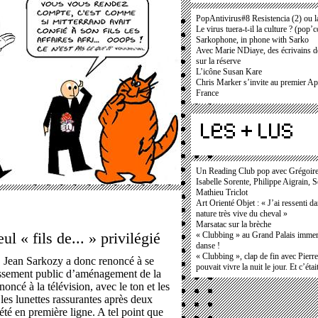
PopAntivirus#8 Resistencia (2) ou l
Le virus tuera-t-il la culture ? (pop’
Sarkophone, in phone with Sarko
Avec Marie NDiaye, des écrivains 
sur la réserve
L’icône Susan Kare
Chris Marker s’invite au premier App
France
Un Reading Club pop avec Grégoir
Isabelle Sorente, Philippe Aigrain, 
Mathieu Triclot
Art Orienté Objet : « J’ai ressenti d
nature très vive du cheval »
Marsatac sur la brèche
l « fils de... » privilégié
« Clubbing » au Grand Palais immers
danse !
« Clubbing », clap de fin avec Pierr
e. Jean Sarkozy a donc renoncé à se
pouvait vivre la nuit le jour. Et c’étai
issement public d’aménagement de la
oncé à la télévision, avec le ton et les
les lunettes rassurantes après deux
té en première ligne. A tel point que