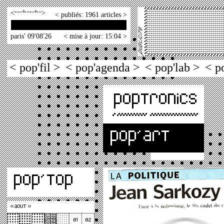
<
>
< publiés: 1961 articles >
paris' 09'08'26
< mise à jour: 15:04 >
< pop'fil >
< pop'agenda >
< pop'lab >
< p