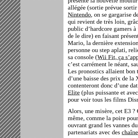
présente la nouvelle moutu
allégée (sortie prévue sorti
Nintendo
, on se gargarise d
qui revient de très loin, grâ
public d’hardcore gamers à t
de le dire) en faisant prése
Mario, la dernière extension
personne ou step aplati, rel
sa console (
Wii Fit, ça s’ap
c’est carrément le néant, sa
Les pronostics allaient bon 
d’une baisse des prix de la 
contenteront donc d’une da
Elite
(plus puissante et av
pour voir tous les films Dis
Alors, une misère, cet E3 
même, comme la poire pour l
ouvrant grand les vannes du
partenariats avec des
chaîne