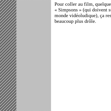
Pour coller au film, quelq
« Simpsons » (qui doivent s
monde vidéoludique), ça re
beaucoup plus drôle.