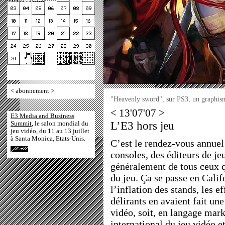
<
abonnement
>
"Heavenly sword", sur PS3, un graphis
< 13'07'07 >
E3 Media and Business
L’E3 hors jeu
Summit
, le salon mondial du
jeu vidéo, du 11 au 13 juillet
à Santa Monica, Etats-Unis.
C’est le rendez-vous annuel
consoles, des éditeurs de je
généralement de tous ceux 
du jeu. Ça se passe en Calif
l’inflation des stands, les e
délirants en avaient fait un
vidéo, soit, en langage mark
international du jeu vidéo et 