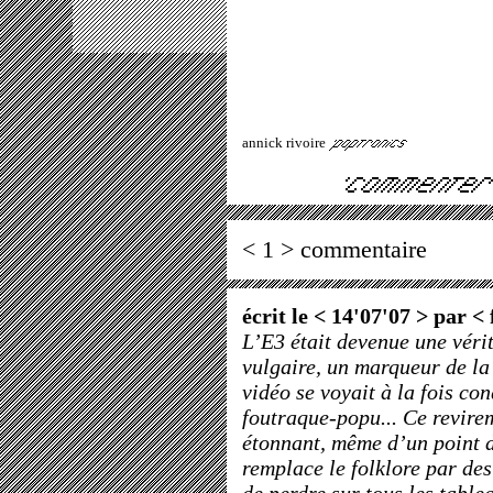
annick rivoire
< 1 > commentaire
écrit le < 14'07'07 > par <
L’E3 était devenue une vérita
vulgaire, un marqueur de la 
vidéo se voyait à la fois con
foutraque-popu... Ce revirem
étonnant, même d’un point 
remplace le folklore par de