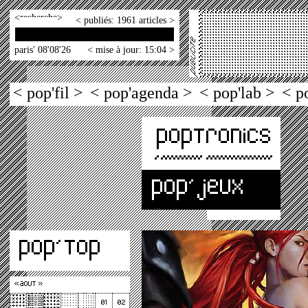
<
>
< publiés: 1961 articles >
paris' 08'08'26
< mise à jour: 15:04 >
< pop'fil >
< pop'agenda >
< pop'lab >
< p