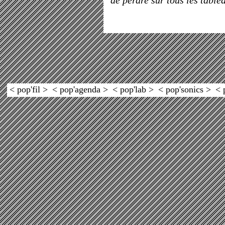
de perdre sur tous les tablea
< pop'fil >
< pop'agenda >
< pop'lab >
< pop'sonics >
< 