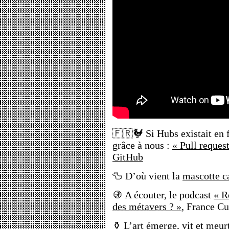
🇫🇷🐓 Si Hubs existait en fr
grâce à nous :
« Pull reques
GitHub
🦆 D’où vient la
mascotte c
🚯 A écouter, le podcast
« R
des métavers ? »
, France Cu
⚱️ L’art émerge, vit et meurt