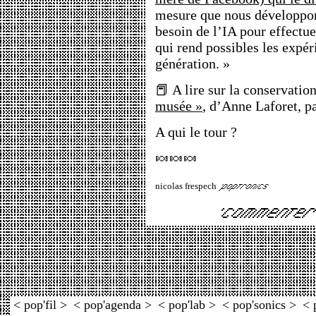
mesure que nous développon
besoin de l’IA pour effectuer
qui rend possibles les expér
génération. »
📕 A lire sur la conservatio
musée »
, d’Anne Laforet, p
A qui le tour ?
🍬🍬🍬
nicolas frespech
< pop'fil >
< pop'agenda >
< pop'lab >
< pop'sonics >
< 