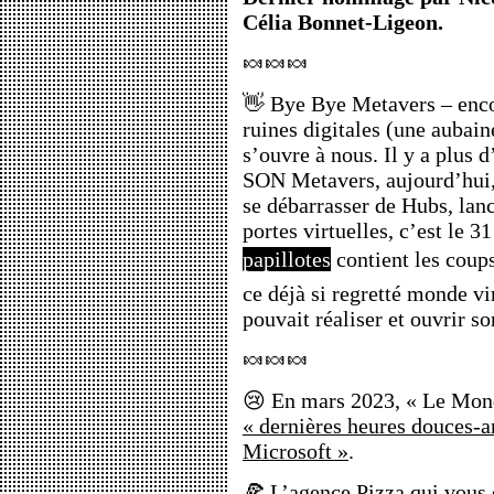
Célia Bonnet-Ligeon.
🍬🍬🍬
👋 Bye Bye Metavers – enco
ruines digitales (une aubain
s’ouvre à nous. Il y a plus 
SON Metavers, aujourd’hui, 
se débarrasser de Hubs, lan
portes virtuelles, c’est le 
papillotes
contient les coups
ce déjà si regretté monde vi
pouvait réaliser et ouvrir 
🍬🍬🍬
😢 En mars 2023, « Le Mond
« dernières heures douces-
Microsoft »
.
🍕 L’agence Pizza qui vous