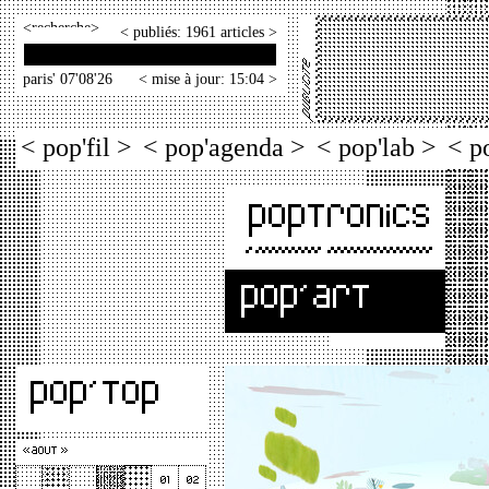
<
>
< publiés: 1961 articles >
paris' 07'08'26
< mise à jour: 15:04 >
< pop'fil >
< pop'agenda >
< pop'lab >
< p