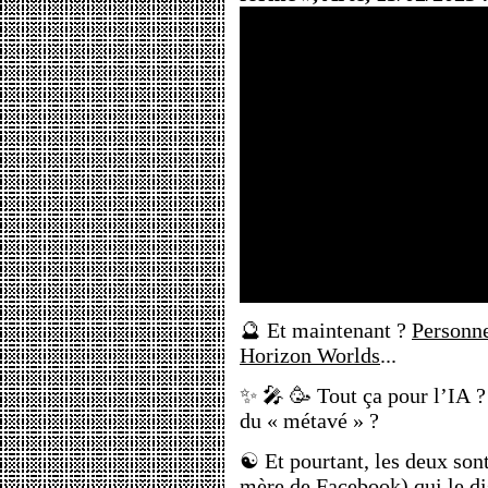
🔮 Et maintenant ?
Personne
Horizon Worlds
...
✨ 🎤 🥳 Tout ça pour l’IA ?
du « métavé » ?
☯️ Et pourtant, les deux sont
mère de Facebook) qui le di