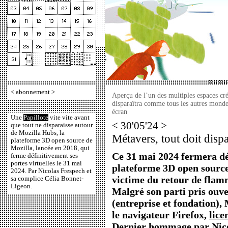
<
abonnement
>
Aperçu de l’un des multiples espaces 
disparaîtra comme tous les autres mond
écran
Une
Papillote
vite vite avant
< 30'05'24 >
que tout ne disparaisse autour
de Mozilla Hubs, la
Métavers, tout doit dispa
plateforme 3D open source de
Mozilla, lancée en 2018, qui
Ce 31 mai 2024 fermera dé
ferme définitivement ses
portes virtuelles le 31 mai
plateforme 3D open source
2024. Par Nicolas Frespech et
victime du retour de flam
sa complice Célia Bonnet-
Ligeon.
Malgré son parti pris ouve
(entreprise et fondation),
le navigateur Firefox,
lice
Dernier hommage par Nico