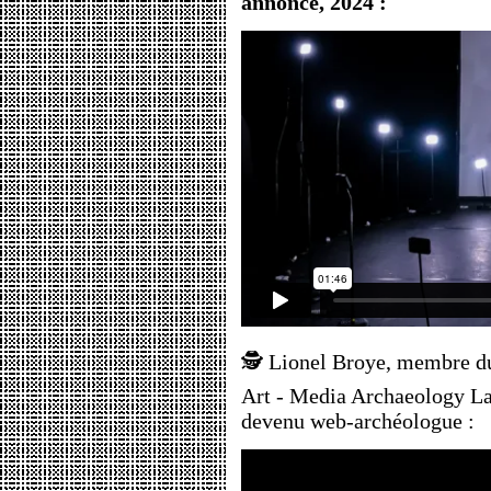
annonce, 2024 :
🕵️ Lionel Broye, membre 
Art - Media Archaeology La
devenu web-archéologue :