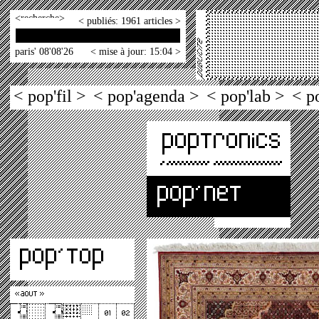
<
>
< publiés: 1961 articles >
paris' 08'08'26
< mise à jour: 15:04 >
< pop'fil >
< pop'agenda >
< pop'lab >
< p