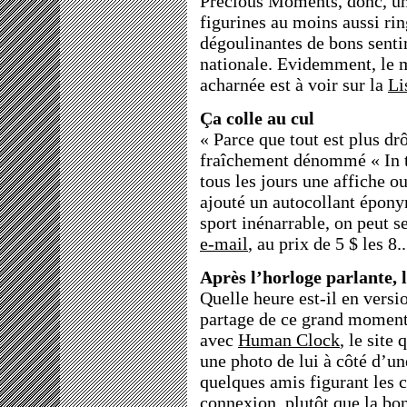
Precious Moments, donc, une
figurines au moins aussi ri
dégoulinantes de bons sent
nationale. Evidemment, le m
acharnée est à voir sur la
Li
Ça colle au cul
« Parce que tout est plus d
fraîchement dénommé « In th
tous les jours une affiche o
ajouté un autocollant épony
sport inénarrable, on peut s
e-mail
, au prix de 5 $ les 8.
Après l’horloge parlante, 
Quelle heure est-il en versio
partage de ce grand moment 
avec
Human Clock
, le site
une photo de lui à côté d’un
quelques amis figurant les 
connexion, plutôt que la bon