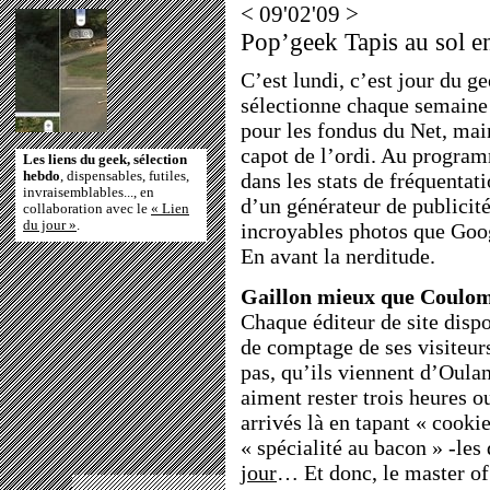
< 09'02'09 >
Pop’geek Tapis au sol e
C’est lundi, c’est jour du g
sélectionne chaque semaine
pour les fondus du Net, main
capot de l’ordi. Au progra
Les liens du geek, sélection
hebdo
, dispensables, futiles,
dans les stats de fréquentati
invraisemblables..., en
d’un générateur de publicité
collaboration avec le
« Lien
du jour »
.
incroyables photos que Goog
En avant la nerditude.
Gaillon mieux que Coulo
Chaque éditeur de site dispo
de comptage de ses visiteurs
pas, qu’ils viennent d’Oula
aiment rester trois heures o
arrivés là en tapant « cooki
« spécialité au bacon » -le
jour
… Et donc, le master o