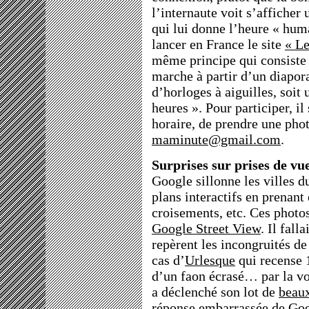
l’internaute voit s’afficher 
qui lui donne l’heure « huma
lancer en France le site
« Le
même principe qui consiste 
marche à partir d’un diapo
d’horloges à aiguilles, soit
heures ». Pour participer, il 
horaire, de prendre une phot
maminute@gmail.com
.
Surprises sur prises de vu
Google sillonne les villes 
plans interactifs en prenant 
croisements, etc. Ces photos
Google Street View
. Il fall
repèrent les incongruités de 
cas d’
Urlesque
qui recense 1
d’un faon écrasé… par la vo
a déclenché son lot de
beau
réponse embarrassée de Goog