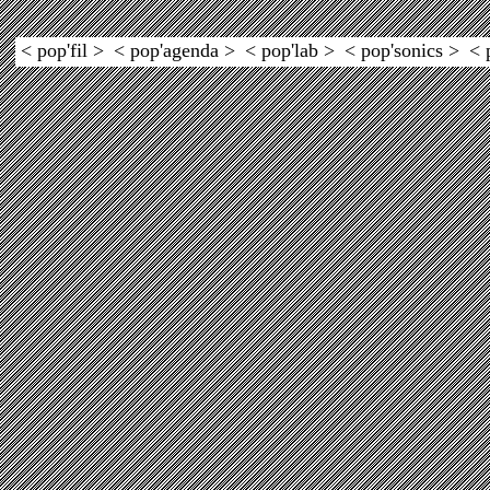
< pop'fil >
< pop'agenda >
< pop'lab >
< pop'sonics >
< 