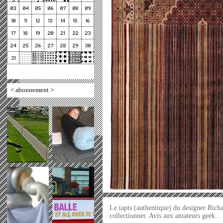
<
abonnement
>
Le tapis (authentique) du designer Richa
collectionner. Avis aux amateurs geek..