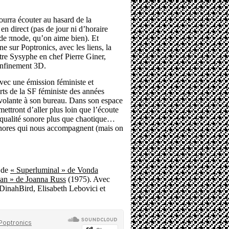
urra écouter au hasard de la
n direct (pas de jour ni d’horaire
e de πnode, qu’on aime bien). Et
e sur Poptronics, avec les liens, la
tre Sysyphe en chef Pierre Giner,
confinement 3D.
vec une émission féministe et
rts de la SF féministe des années
volante à son bureau. Dans son espace
mettront d’aller plus loin que l’écoute
 qualité sonore plus que chaotique…
sonores qui nous accompagnent (mais on
s de
« Superluminal » de Vonda
an » de Joanna Russ
(1975). Avec
inahBird, Elisabeth Lebovici et