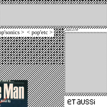
op'sonics >
< pop'etc >