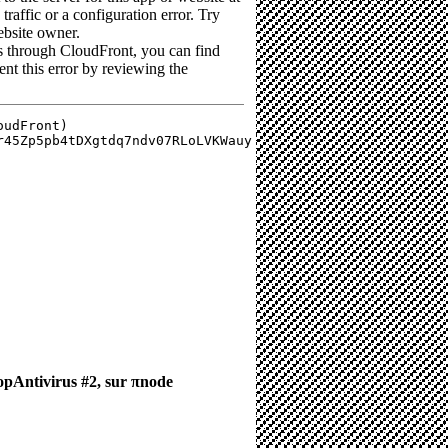
PopAntivirus #2, sur πnode