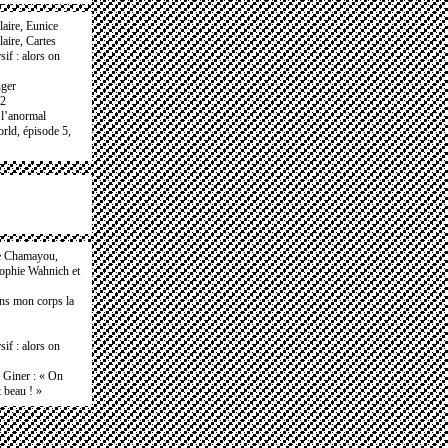
laire, Eunice
laire, Cartes
if : alors on
nger
 2
 l’anormal
rld, épisode 5,
e Chamayou,
Sophie Wahnich et
ans mon corps la
if : alors on
e Giner : « On
t beau ! »