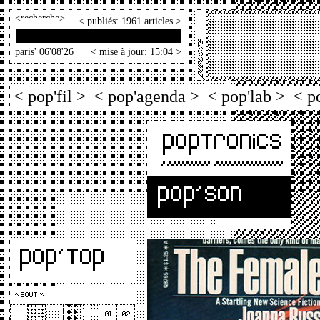
<
>
< publiés: 1961 articles >
paris' 06'08'26
< mise à jour: 15:04 >
< pop'fil >
< pop'agenda >
< pop'lab >
< p