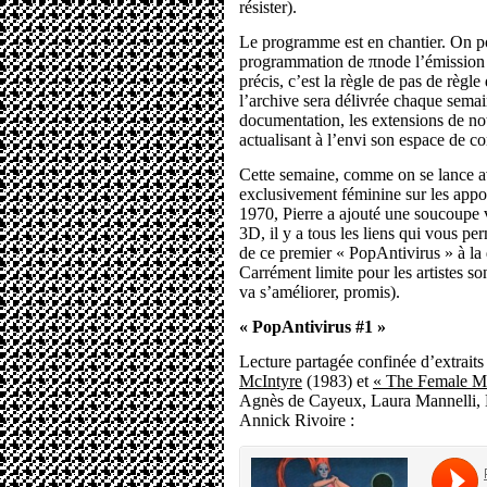
résister).
Le programme est en chantier. On po
programmation de πnode l’émission e
précis, c’est la règle de pas de règl
l’archive sera délivrée chaque semain
documentation, les extensions de no
actualisant à l’envi son espace de 
Cette semaine, comme on se lance a
exclusivement féminine sur les appo
1970, Pierre a ajouté une soucoupe 
3D, il y a tous les liens qui vous per
de ce premier « PopAntivirus » à la
Carrément limite pour les artistes 
va s’améliorer, promis).
« PopAntivirus #1 »
Lecture partagée confinée d’extrait
McIntyre
(1983) et
« The Female M
Agnès de Cayeux, Laura Mannelli, D
Annick Rivoire :