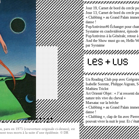
Jour 19, Carnet de bord du cercle po
Jour 13, Carnet de bord du cercle po
« Clubbing » au Grand Palais immers
danse !
PopAntivirus#6 Échanger pour cha
Systaime en crashvidéotest, épisode
PopAntivirus à la Générale, retour à
And the Show must go on, Hello Wo
par Systaime
Un Reading Club pop avec Grégoir
Isabelle Sorente, Philippe Aigrain, 
Mathieu Triclot
Art Orienté Objet : « J’ai ressenti d
nature très vive du cheval »
Marsatac sur la brèche
« Clubbing » au Grand Palais immers
danse !
« Clubbing », clap de fin avec Pierr
pouvait vivre la nuit le jour. Et c’étai
 paru en 1975 (couverture originale ci-dessus), est
sont tous morts à la suite d’une épidémie. © DR