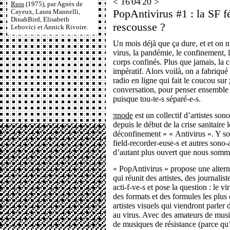
< 16'04'20 >
Russ
(1975), par Agnès de
PopAntivirus #1 : la SF f
Cayeux, Laura Mannelli,
DinahBird, Elisabeth
rescousse ?
Lebovici et Annick Rivoire.
Un mois déjà que ça dure, et et on n’
virus, la pandémie, le confinement, l
corps confinés. Plus que jamais, la 
impératif. Alors voilà, on a fabriqu
radio en ligne qui fait le coucou sur
conversation, pour penser ensemble 
puisque tou-te-s séparé-e-s.
πnode
est un collectif d’artistes so
depuis le début de la crise sanitair
déconfinement » « Antivirus ». Y sont
field-recorder-euse-s et autres sono-a
d’autant plus ouvert que nous som
« PopAntivirus » propose une alterna
qui réunit des artistes, des journalis
acti-f-ve-s et pose la question : le vi
des formats et des formules les plus 
artistes visuels qui viendront parler 
au virus. Avec des amateurs de musiqu
de musiques de résistance (parce qu