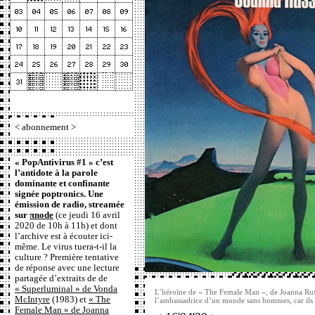
<
abonnement
>
« PopAntivirus #1 » c’est
l’antidote à la parole
dominante et confinante
signée poptronics. Une
émission de radio, streamée
sur
πnode
(ce jeudi 16 avril
2020 de 10h à 11h) et dont
l’archive est à écouter ici-
même. Le virus tuera-t-il la
culture ? Première tentative
de réponse avec une lecture
partagée d’extraits de de
« Superluminal » de Vonda
L’héroïne de « The Female Man », de Joanna Russ,
McIntyre
(1983) et
« The
l’ambassadrice d’un monde sans hommes, car ils 
Female Man » de Joanna