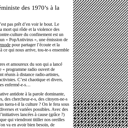
éministe des 1970’s à la
est pas prêt d’en voir le bout. Le
a mort qui rôde et la violence des
contre-culture du confinement est un
é un « PopAntivirus », une émission de
πnode
pour partager l’écoute et la
à ce qui nous arrive, tou-te-s ensemble
nores et amoureux du son qui a lancé
e le « programme radio ouvert de
 réunis à distance radio-artistes,
ctivistes. C’est chaotique et divers,
mes enfermé-e-s…
tive antidote à la parole dominante,
tes, des chercheur-e-s, des citoyen-ne-s
rus tuera-t-il la culture ? On le fera sous
diverses et variées possibles. Avec des
d’initiatives lancées à cause (grâce ?)
e qui viendront titiller nos oreilles
’on va en avoir bien besoin, de