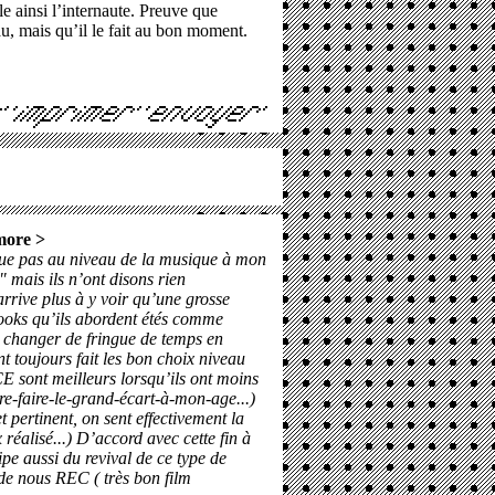
 ainsi l’internaute. Preuve que
u, mais qu’il le fait au bon moment.
more
>
que pas au niveau de la musique à mon
" mais ils n’ont disons rien
arrive plus à y voir qu’une grosse
looks qu’ils abordent étés comme
à changer de fringue de temps en
ont toujours fait les bon choix niveau
 sont meilleurs lorsqu’ils ont moins
ore-faire-le-grand-écart-à-mon-age...)
t pertinent, on sent effectivement la
éalisé...) D’accord avec cette fin à
ipe aussi du revival de ce type de
 de nous REC ( très bon film