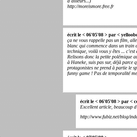
d’ailleurs...)
http://moreismore.free.fr
écrit le < 06'05'08 > par <
yelloob
ça ne vous rappelle pas un film, allez
blanc qui commence dans un train et
technique, voilà vous y êtes ... c’est
Relisons donc la petite polémique aut
à Haneke, suis pas sur, déjà parce q
protagonistes ne prend à partie le sp
funny game ! Pas de temporalité mes
écrit le < 06'05'08 > par <
c
Excellent article, beaucoup d
http://www.fubiz.net/blog/ind