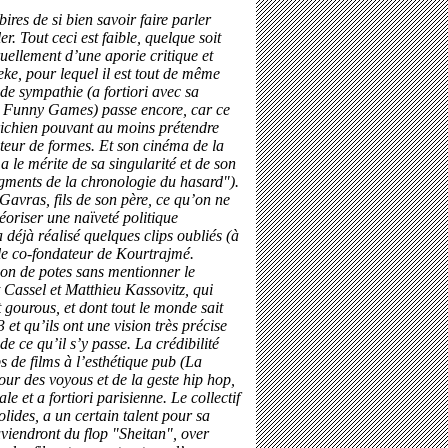
bires de si bien savoir faire parler
er. Tout ceci est faible, quelque soit
cruellement d’une aporie critique et
e, pour lequel il est tout de même
 de sympathie (a fortiori avec sa
de Funny Games) passe encore, car ce
richien pouvant au moins prétendre
ateur de formes. Et son cinéma de la
 a le mérite de sa singularité et de son
gments de la chronologie du hasard").
Gavras, fils de son père, ce qu’on ne
éoriser une naïveté politique
 déjà réalisé quelques clips oubliés (à
t le co-fondateur de Kourtrajmé.
ion de potes sans mentionner le
 Cassel et Matthieu Kassovitz, qui
 gourous, et dont tout le monde sait
 et qu’ils ont une vision très précise
de ce qu’il s’y passe. La crédibilité
s de films à l’esthétique pub (La
our des voyous et de la geste hip hop,
le et a fortiori parisienne. Le collectif
lides, a un certain talent pour sa
uviendront du flop "Sheitan", over