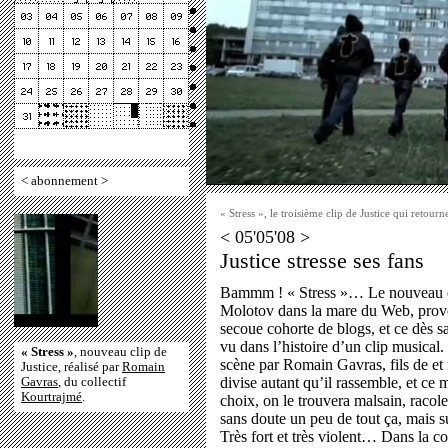
<
abonnement
>
« Stress », le troisième clip de Justice qui retour
< 05'05'08 >
Justice stresse ses fans
Bammm ! « Stress »… Le nouveau 
Molotov dans la mare du Web, prov
secoue cohorte de blogs, et ce dès s
vu dans l’histoire d’un clip musical. 
« Stress »
, nouveau clip de
scène par Romain Gavras, fils de et
Justice, réalisé par
Romain
divise autant qu’il rassemble, et ce
Gavras
, du collectif
Kourtrajmé
.
choix, on le trouvera malsain, racole
sans doute un peu de tout ça, mais su
Très fort et très violent… Dans la co