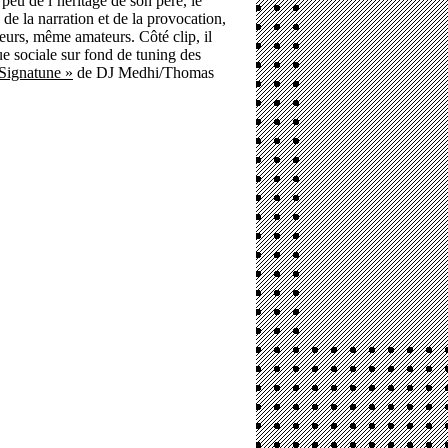
peu de l’héritage de son père, le
 de la narration et de la provocation,
cteurs, même amateurs. Côté clip, il
que sociale sur fond de tuning des
Signatune »
de DJ Medhi/Thomas