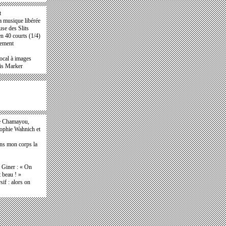
t
a musique libérée
se des Slits
en 40 courts (1/4)
nement
ocal à images
ris Marker
e Chamayou,
Sophie Wahnich et
ans mon corps la
e Giner : « On
t beau ! »
if : alors on