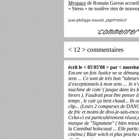
Myspace
de Romain Gavras accueille
« Stress » ne soulève rien de nouvea
jean-philippe renoult
< 12 > commentaires
écrit le < 05'05'08 > par <
moreis
Encore un fois Justice ne se démar
sens ... Ce sont de très bon "tubeurs
d’exceptionnels à mon sens ... Je n’
machine de com’ ( jusque dans les 
hivers ). Faudrait peut être penser 
temps , le cuir ça tient chaud... Ils 
clip... (Leurs 2 comparses de DANCE
de fric et moins de diva-je-sais-enc
Celui-ci est particulièrement réussi,e
marque de "Signatune" ( bien mieux r
la Cannibal holocaust ... Elle partic
cinéma ( Blair witch et plus proche