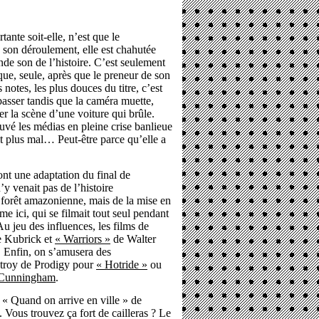
ante soit-elle, n’est que le
 son déroulement, elle est chahutée
de son de l’histoire. C’est seulement
que, seule, après que le preneur de son
 notes, les plus douces du titre, c’est
basser tandis que la caméra muette,
er la scène d’une voiture qui brûle.
é les médias en pleine crise banlieue
it plus mal… Peut-être parce qu’elle a
ont une adaptation du final de
’y venait pas de l’histoire
 forêt amazonienne, mais de la mise en
 ici, qui se filmait tout seul pendant
Au jeu des influences, les films de
 Kubrick et
« Warriors »
de Walter
. Enfin, on s’amusera des
stroy de Prodigy pour
« Hotride »
ou
 Cunningham
.
u « Quand on arrive en ville » de
. Vous trouvez ça fort de cailleras ? Le