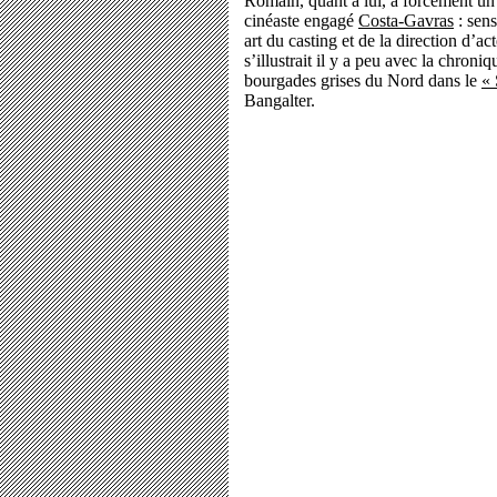
Romain, quant à lui, a forcément un 
cinéaste engagé
Costa-Gavras
: sens
art du casting et de la direction d’a
s’illustrait il y a peu avec la chroni
bourgades grises du Nord dans le
« 
Bangalter.