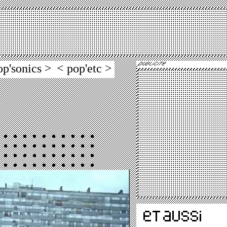
op'sonics >
< pop'etc >