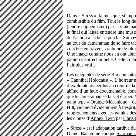
Dans « Stress », la musique, si import
combustible du film. Tout le long de
(tendre euphémisme) par la vraie ban
le final qui laisse entendre une musi
de l’action a lâché sa perche. Sur ces
au tour du cameraman de se faire ta
couchée en travers, continue de film
Une image comme nous en ont abreuv
parano insurrectionnelle. Celle-ci fa
l’air plus vrai…
Les cinéphiles de série B reconnaîtr
« Cannibal Holocaust »
. L’horreur n
d’explorateurs perdus au cœur de la
abîme d’un faux documentaire, comme
que le cameraman se faisait étriper. 
gang type
« Orange Mécanique »
de
Hill, viennent évidemment à l’esprit
rapprochements avec les gamins de
les clones d’
Aphex Twin
par
Chris
« Stress » est l’adaptation tardive d
Daniel Balavoine époque
Starmania