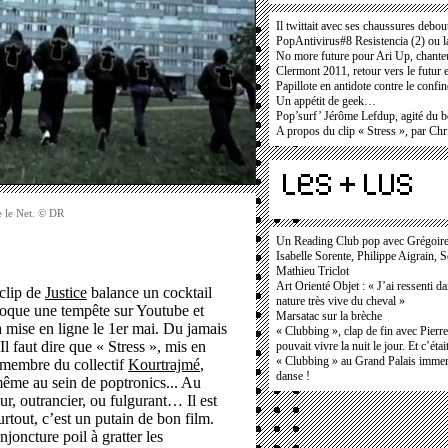
Il twittait avec ses chaussures debou
PopAntivirus#8 Resistencia (2) ou l
No more future pour Ari Up, chanteu
Clermont 2011, retour vers le futur 
Papillote en antidote contre le confi
Un appétit de geek…
Pop’surf’ Jérôme Lefdup, agité du b
A propos du clip « Stress », par Ch
ne le Net. © DR
Un Reading Club pop avec Grégoir
Isabelle Sorente, Philippe Aigrain, 
Mathieu Triclot
Art Orienté Objet : « J’ai ressenti d
clip de
Justice
balance un cocktail
nature très vive du cheval »
oque une tempête sur Youtube et
Marsatac sur la brèche
a mise en ligne le 1er mai. Du jamais
« Clubbing », clap de fin avec Pierr
Il faut dire que « Stress », mis en
pouvait vivre la nuit le jour. Et c’étai
« Clubbing » au Grand Palais immers
 membre du collectif
Kourtrajmé
,
danse !
 même au sein de poptronics... Au
ur, outrancier, ou fulgurant… Il est
rtout, c’est un putain de bon film.
njoncture poil à gratter les