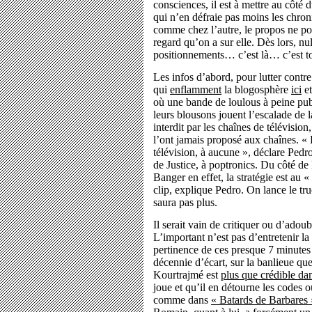
consciences, il est à mettre au côté 
qui n’en défraie pas moins les chr
comme chez l’autre, le propos ne port
regard qu’on a sur elle. Dès lors, nu
positionnements… c’est là… c’est to
Les infos d’abord, pour lutter contre
qui
enflamment
la blogosphère
ici
e
où une bande de loulous à peine pub
leurs blousons jouent l’escalade de l
interdit par les chaînes de télévisio
l’ont jamais proposé aux chaînes. « 
télévision, à aucune », déclare Pedr
de Justice, à poptronics. Du côté 
Banger en effet, la stratégie est au 
clip, explique Pedro. On lance le tr
saura pas plus.
Il serait vain de critiquer ou d’adou
L’important n’est pas d’entretenir l
pertinence de ces presque 7 minutes
décennie d’écart, sur la banlieue que
Kourtrajmé est
plus que crédible dan
joue et qu’il en détourne les codes o
comme dans
« Batards de Barbares 