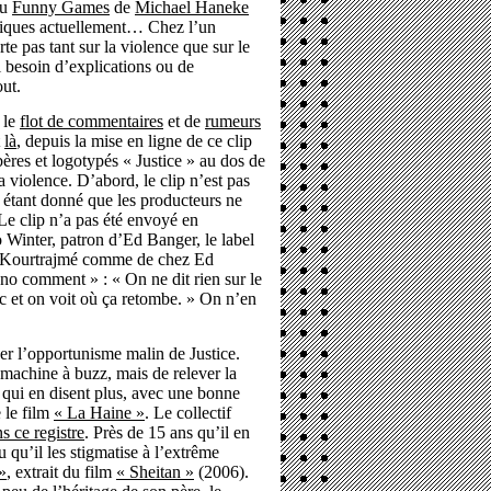
du
Funny Games
de
Michael Haneke
oniques actuellement… Chez l’un
e pas tant sur la violence que sur le
l besoin d’explications ou de
ut.
 le
flot de commentaires
et de
rumeurs
t
là
, depuis la mise en ligne de ce clip
ères et logotypés « Justice » au dos de
a violence. D’abord, le clip n’est pas
n, étant donné que les producteurs ne
Le clip n’a pas été envoyé en
o Winter, patron d’Ed Banger, le label
de Kourtrajmé comme de chez Ed
« no comment » : « On ne dit rien sur le
uc et on voit où ça retombe. » On n’en
ber l’opportunisme malin de Justice.
a machine à buzz, mais de relever la
 qui en disent plus, avec une bonne
 le film
« La Haine »
. Le collectif
s ce registre
. Près de 15 ans qu’il en
u qu’il les stigmatise à l’extrême
»
, extrait du film
« Sheitan »
(2006).