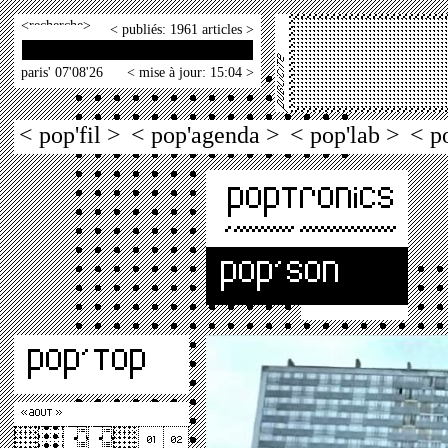
<
>
< publiés: 1961 articles >
paris' 07'08'26
< mise à jour: 15:04 >
< pop'fil >
< pop'agenda >
< pop'lab >
< p