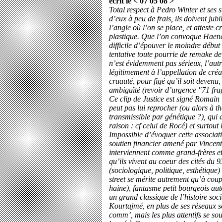
écrit le < 07'05'08 >
Total respect à Pedro Winter et ses s
d’eux à peu de frais, ils doivent jubil
l’angle où l’on se place, et atteste 
plastique. Que l’on convoque Haenek
difficile d’épouver le moindre début
tentative toute pourrie de remake 
n’est évidemment pas sérieux, l’aut
légitimement à l’appellation de cré
cruauté, pour figé qu’il soit devenu,
ambiguïté (revoir d’urgence "71 fra
Ce clip de Justice est signé Romain 
peut pas lui reprocher (ou alors à th
transmissible par génétique ?), qui a
raison : cf celui de Rocé) et surtou
Impossible d’évoquer cette associat
soutien financier amené par Vincent
interviennent comme grand-frères et
qu’ils vivent au coeur des cités du 93
(sociologique, politique, esthétique) 
street se mérite autrement qu’à coup
haine), fantasme petit bourgeois aut
un grand classique de l’histoire socia
Kourtajmé, en plus de ses réseaux so
comm’, mais les plus attentifs se so