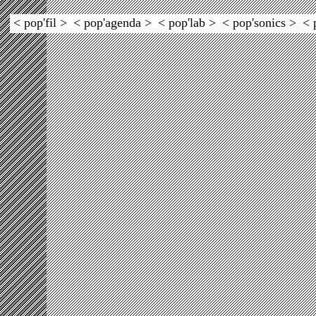
< pop'fil >
< pop'agenda >
< pop'lab >
< pop'sonics >
< 