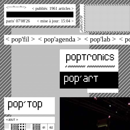
<
>
< publiés: 1961 articles >
paris' 07'08'26
< mise à jour: 15:04 >
< pop'fil >
< pop'agenda >
< pop'lab >
< p