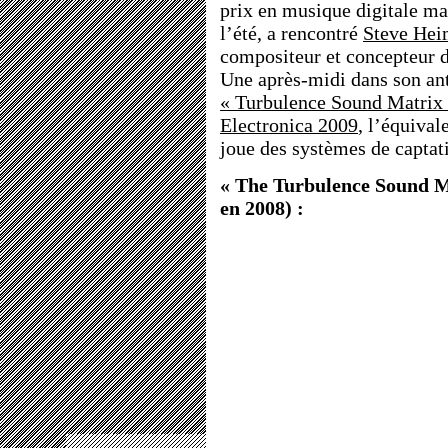
prix en musique digitale mai
l’été, a rencontré
Steve Hei
compositeur et concepteur d
Une après-midi dans son ant
« Turbulence Sound Matrix
Electronica 2009
, l’équiva
joue des systèmes de captat
« The Turbulence Sound Ma
en 2008) :