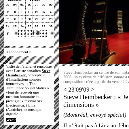
<
abonnement
>
Visite de l’atelier et rencontre
avec l’artiste canadien
Steve
Steve Heimbecker au centre de son inst
Heimbecker
, concepteur
2008, un système de diffusion sonore à 
d’installations sonores
composition créée à partir du vent. © 
immersives : « The
Turbulence Sound Matrix »
< 23'09'09 >
vient de recevoir une
Steve Heimbecker : « Je t
mention honoraire au
prestigieux festival Ars
dimensions »
Electronica, à Linz
(Autriche), en musique
(Montréal, envoyé spécial)
digitale.
Il n’était pas à Linz au déb