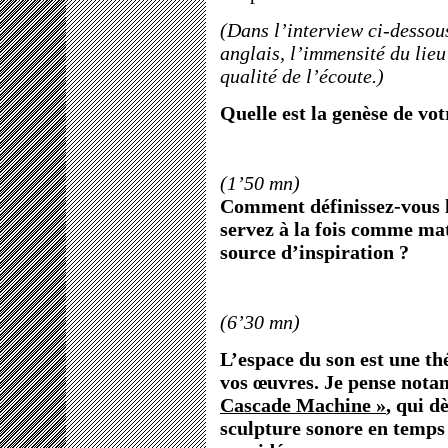
(Dans l’interview ci-dessou
anglais, l’immensité du lieu
qualité de l’écoute.)
Quelle est la genèse de vot
(1’50 mn)
Comment définissez-vous l
servez à la fois comme ma
source d’inspiration ?
(6’30 mn)
L’espace du son est une t
vos œuvres. Je pense not
Cascade Machine »
, qui d
sculpture sonore en temps 