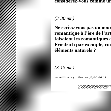
considérez-vous comme une
(3’30 mn)
Ne seriez-vous pas un nou
romantique à l’ère de l’ar
faisaient les romantiques
Friedrich par exemple, co
éléments naturels ?
(3’15 mn)
recueilli par cyril thomas