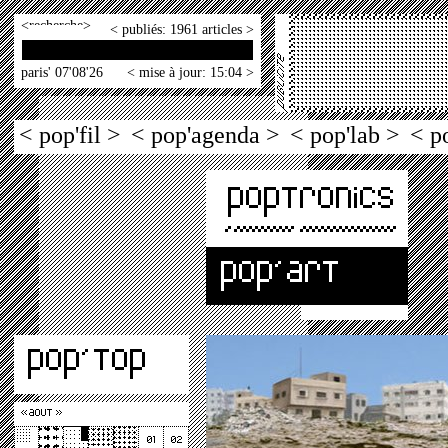
<
>
< publiés: 1961 articles >
paris' 07'08'26
< mise à jour: 15:04 >
< pop'fil >
< pop'agenda >
< pop'lab >
< p