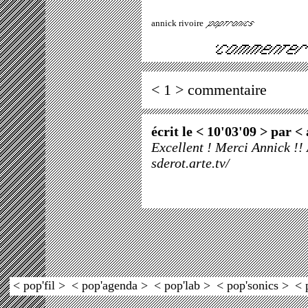
annick rivoire
< 1 > commentaire
écrit le < 10'03'09 > par <
Excellent ! Merci Annick !! 
sderot.arte.tv/
< pop'fil >
< pop'agenda >
< pop'lab >
< pop'sonics >
< 