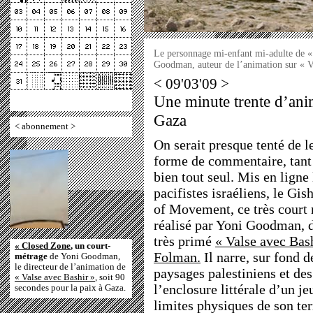
Le personnage mi-enfant mi-adulte de «
Goodman, auteur de l’animation sur « V
< 09'03'09 >
Une minute trente d’ani
Gaza
<
abonnement
>
On serait presque tenté de l
forme de commentaire, tan
bien tout seul. Mis en ligne 
pacifistes israéliens, le Gi
of Movement, ce très court 
réalisé par Yoni Goodman, d
très primé
« Valse avec Bash
« Closed Zone
, un court-
Folman.
Il narre, sur fond d
métrage
de Yoni Goodman,
le directeur de l’animation de
paysages palestiniens et des
« Valse avec Bashir »
, soit 90
l’enclosure littérale d’un j
secondes pour la paix à Gaza.
limites physiques de son ter