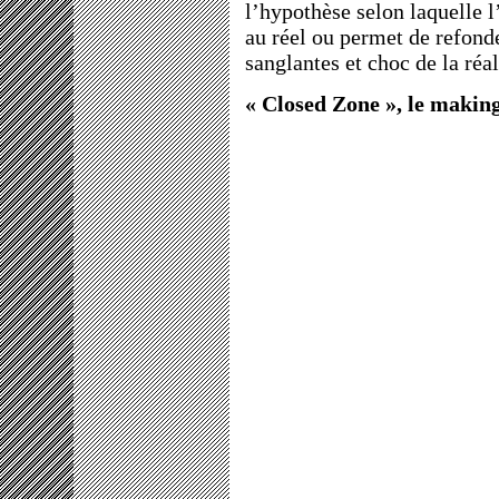
l’hypothèse selon laquelle 
au réel ou permet de refond
sanglantes et choc de la réal
« Closed Zone », le making